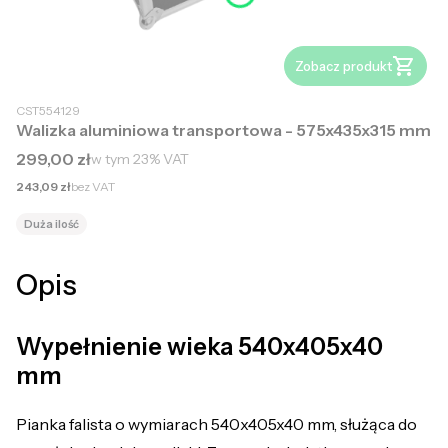
Zobacz produkt
CST554129
Walizka aluminiowa transportowa - 575x435x315 mm
Cena brutto
299,00 zł
w tym
23%
VAT
Cena netto
243,09 zł
bez VAT
Duża ilość
Opis
Wypełnienie wieka 540x405x40
mm
Pianka falista o wymiarach 540x405x40 mm, służąca do