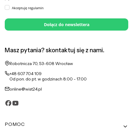
Akceptuję regulamin
Dołącz do newslettera
Masz pytania? skontaktuj się z nami.
Adres:
Robotnicza 70, 53-608 Wrocław
+48 607 704 109
Od pon. do pt. w godzinach 8:00 - 17:00
online@wist24.pl
Linki w stopce
POMOC