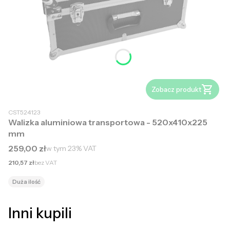
Zobacz produkt
CST524123
Walizka aluminiowa transportowa - 520x410x225
mm
Cena brutto
259,00 zł
w tym
23%
VAT
Cena netto
210,57 zł
bez VAT
Duża ilość
Inni kupili