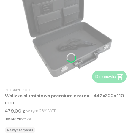
Do koszyka
BGQ442H110CT
Walizka aluminiowa premium czarna - 442x322x110
mm
Cena brutto
479,00 zł
w tym
23%
VAT
Cena netto
389,43 zł
bez VAT
Na wyczerpaniu