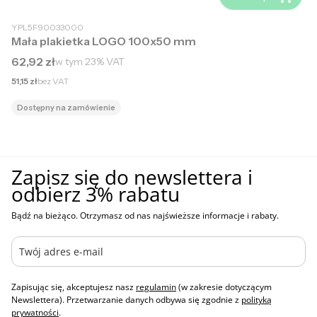
YPL5F90033000
Mała plakietka LOGO 100x50 mm
Cena brutto
62,92 zł
w tym
23%
VAT
Cena netto
51,15 zł
bez VAT
Dostępny na zamówienie
Zapisz się do newslettera i
odbierz 3% rabatu
Bądź na bieżąco. Otrzymasz od nas najświeższe informacje i rabaty.
Zapisując się, akceptujesz nasz
regulamin
(w zakresie dotyczącym
Newslettera). Przetwarzanie danych odbywa się zgodnie z
polityką
prywatności
.