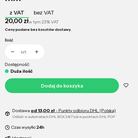
z VAT
bez VAT
Cena
20,00 zł
w tym
23%
VAT
Ceny podane bez kosztów dostawy.
Ilość
szt.
Dostępność:
Duża ilość
Dodaj do koszyka
Dostawa
od 13,00 zł
- Punkty odbioru DHL (Polska)
Odbiór w automatach DHL BOX 24/7 lub w punktach DHL POP
Czas wysyłki:
24h