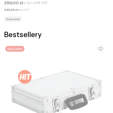
Cena brutto
299,00 zł
w tym
23%
VAT
Cena netto
243,09 zł
bez VAT
Duża ilość
Bestsellery
Bestseller