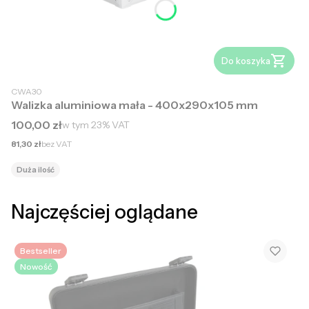
Do koszyka
CWA30
Walizka aluminiowa mała - 400x290x105 mm
Cena brutto
100,00 zł
w tym
23%
VAT
Cena netto
81,30 zł
bez VAT
Duża ilość
Najczęściej oglądane
Bestseller
Nowość