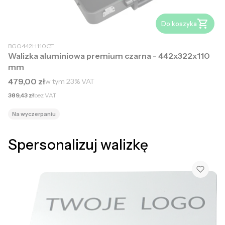
Do koszyka
BGQ442H110CT
Walizka aluminiowa premium czarna - 442x322x110
mm
Cena brutto
479,00 zł
w tym
23%
VAT
Cena netto
389,43 zł
bez VAT
Na wyczerpaniu
Spersonalizuj walizkę