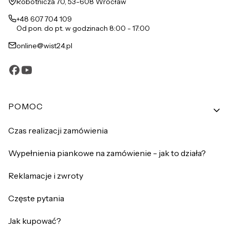
Adres:
Robotnicza 70, 53-608 Wrocław
+48 607 704 109
Od pon. do pt. w godzinach 8:00 - 17:00
online@wist24.pl
Linki w stopce
POMOC
Czas realizacji zamówienia
Wypełnienia piankowe na zamówienie - jak to działa?
Reklamacje i zwroty
Częste pytania
Jak kupować?