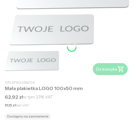
Do koszyka
YPL5F90033000
Mała plakietka LOGO 100x50 mm
Cena brutto
62,92 zł
w tym
23%
VAT
Cena netto
51,15 zł
bez VAT
Dostępny na zamówienie