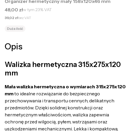
Organizer hermetyczny mały 158x120x46 mm
Cena brutto
48,00 zł
w tym
23%
VAT
Cena netto
39,02 zł
bez VAT
Duża ilość
Opis
Walizka hermetyczna 315x275x120
mm
Mała walizka hermetyczna o wymiarach 315x275x120
mm
to idealne rozwiązanie do bezpiecznego
przechowywania i transportu cennych, delikatnych
przedmiotów. Dzięki solidnej konstrukcji oraz
hermetycznym właściwościom, walizka zapewnia
ochronę przed wilgocią, pyłem, wstrząsami oraz
uszkodzeniami mechanicznymi. Lekka i kompaktowa,