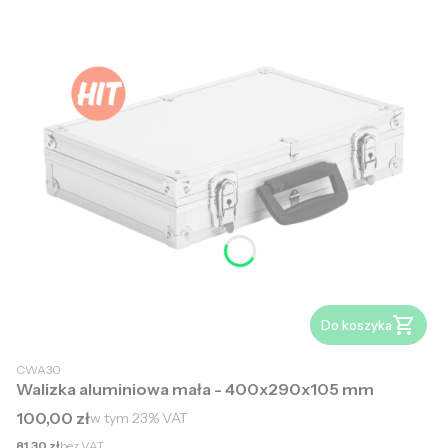
Do koszyka
CWA30
Walizka aluminiowa mała - 400x290x105 mm
Cena brutto
100,00 zł
w tym
23%
VAT
Cena netto
81,30 zł
bez VAT