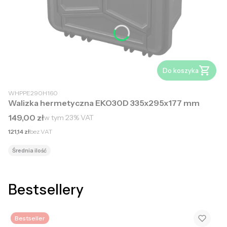
Do koszyka
WHPPE290H160
Walizka hermetyczna EKO30D 335x295x177 mm
Cena brutto
149,00 zł
w tym
23%
VAT
Cena netto
121,14 zł
bez VAT
Średnia ilość
Bestsellery
Bestseller