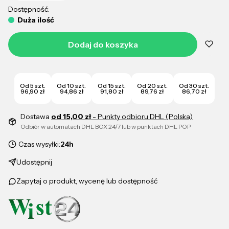
Dostępność:
Duża ilość
Dodaj do koszyka
Od 5 szt.
Od 10 szt.
Od 15 szt.
Od 20 szt.
Od 30 szt.
96,90 zł
94,86 zł
91,80 zł
89,76 zł
86,70 zł
Dostawa
od 15,00 zł
- Punkty odbioru DHL (Polska)
Odbiór w automatach DHL BOX 24/7 lub w punktach DHL POP
Czas wysyłki:
24h
Udostępnij
Zapytaj o produkt, wycenę lub dostępność