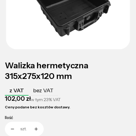
Walizka hermetyczna
315x275x120 mm
z VAT
bez VAT
Cena
102,00 zł
w tym
23%
VAT
Ceny podane bez kosztów dostawy.
Ilość
szt.