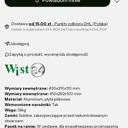
Powiadom mnie
Dostawa
od 15,00 zł
- Punkty odbioru DHL (Polska)
Odbiór w automatach DHL BOX 24/7 lub w punktach DHL POP
Udostępnij
Zapytaj o produkt, wycenę lub dostępność
Wymiary zewnętrzne:
430x310x110 mm
Wymiary wewnętrzne:
410x292x100 mm
Materiał:
Aluminium, płyta pilśniowa
Wzmocnione narożniki:
Tak
Waga:
1,9kg
Zamki:
Solidne, zabezpieczające przed niekontrolowanym
otwarciem
Pasek na ramię:
W zestawie, dla wygodniejszego przenoszenia