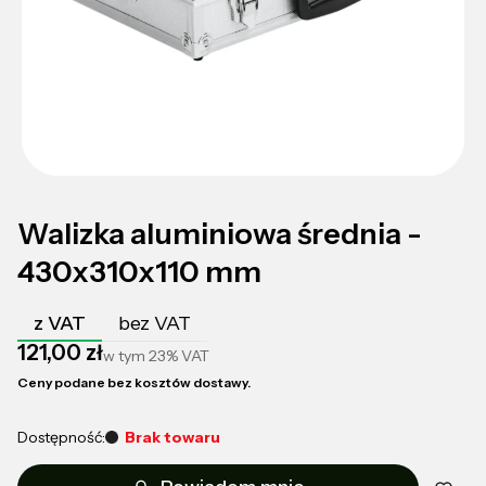
Walizka aluminiowa średnia -
430x310x110 mm
z VAT
bez VAT
Cena
121,00 zł
w tym
23%
VAT
Ceny podane bez kosztów dostawy.
Dostępność:
Brak towaru