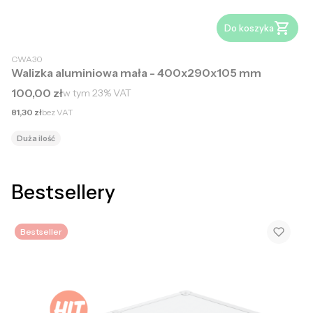
Do koszyka
CWA30
Walizka aluminiowa mała - 400x290x105 mm
Cena brutto
100,00 zł
w tym
23%
VAT
Cena netto
81,30 zł
bez VAT
Duża ilość
Bestsellery
Bestseller