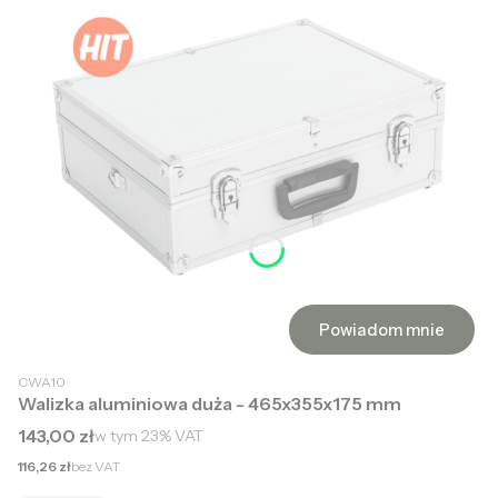
Powiadom mnie
CWA10
Walizka aluminiowa duża - 465x355x175 mm
Cena brutto
143,00 zł
w tym
23%
VAT
Cena netto
116,26 zł
bez VAT