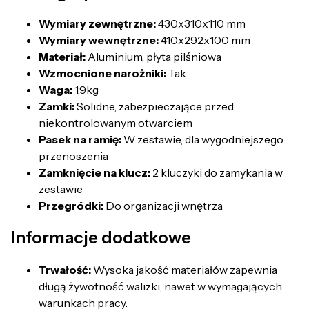
Wymiary zewnętrzne:
430x310x110 mm
Wymiary wewnętrzne:
410x292x100 mm
Materiał:
Aluminium, płyta pilśniowa
Wzmocnione narożniki:
Tak
Waga:
1,9kg
Zamki:
Solidne, zabezpieczające przed
niekontrolowanym otwarciem
Pasek na ramię:
W zestawie, dla wygodniejszego
przenoszenia
Zamknięcie na klucz:
2 kluczyki do zamykania w
zestawie
Przegródki:
Do organizacji wnętrza
Informacje dodatkowe
Trwałość:
Wysoka jakość materiałów zapewnia
długą żywotność walizki, nawet w wymagających
warunkach pracy.