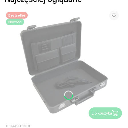
Bestseller
Nowość
Do koszyka
BGQ442H110CT