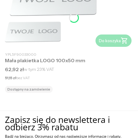
Do koszyka
YPL5F90033000
Mała plakietka LOGO 100x50 mm
Cena brutto
62,92 zł
w tym
23%
VAT
Cena netto
51,15 zł
bez VAT
Dostępny na zamówienie
Zapisz się do newslettera i
odbierz 3% rabatu
Bądź na bieżąco. Otrzymasz od nas najświeższe informacje i rabaty.