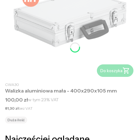
Do koszyka
CWA30
Walizka aluminiowa mała - 400x290x105 mm
Cena brutto
100,00 zł
w tym
23%
VAT
Cena netto
81,30 zł
bez VAT
Duża ilość
Najczęściej oglądane