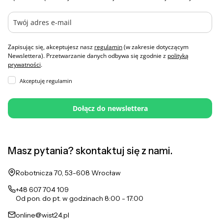
Zapisując się, akceptujesz nasz
regulamin
(w zakresie dotyczącym
Newslettera). Przetwarzanie danych odbywa się zgodnie z
polityką
prywatności
.
Akceptuję regulamin
Dołącz do newslettera
Masz pytania? skontaktuj się z nami.
Adres:
Robotnicza 70, 53-608 Wrocław
+48 607 704 109
Od pon. do pt. w godzinach 8:00 - 17:00
online@wist24.pl