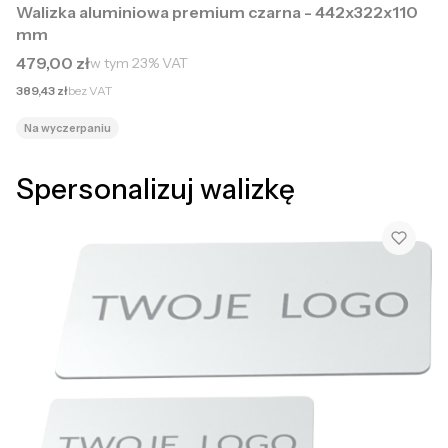
Walizka aluminiowa premium czarna - 442x322x110
mm
Cena brutto
479,00 zł
w tym
23%
VAT
Cena netto
389,43 zł
bez VAT
Na wyczerpaniu
Spersonalizuj walizkę