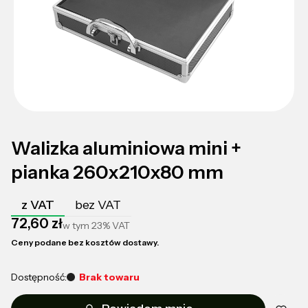
Walizka aluminiowa mini +
pianka 260x210x80 mm
z VAT
bez VAT
Cena
72,60 zł
w tym
23%
VAT
Ceny podane bez kosztów dostawy.
Dostępność:
Brak towaru