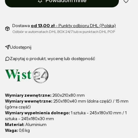
Powiadom mnie
Dostawa
od 13,00 zł
- Punkty odbioru DHL (Polska)
Odbiór w automatach DHL BOX 24/7 lub w punktach DHL POP
Udostępnij
Zapytaj o produkt, wycenę lub dostępność
Wymiary zewnętrzne:
260x210x80 mm
Wymiary wewnętrzne:
250x180x40 mm (dolna część) / 15 mm
(górna część)
Wymiary wypełnienia dolnego:
1 sztuka - 245x180x10 mm / 1
sztuka - 245x180x30 mm
Materiał:
Aluminium
Waga:
0,6 kg