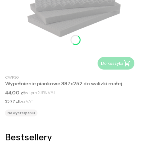
Do koszyka
CWP30
Wypełnienie piankowe 387x252 do walizki małej
Cena brutto
44,00 zł
w tym
23%
VAT
Cena netto
35,77 zł
bez VAT
Na wyczerpaniu
Bestsellery