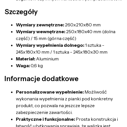
Szczegóły
Wymiary zewnętrzne:
260x210x80 mm
Wymiary wewnętrzne:
250x180x40 mm (dolna
część) / 15 mm (górna część)
Wymiary wypełnienia dolnego:
1 sztuka -
245x180x10 mm / 1 sztuka - 245x180x30 mm
Materiał:
Aluminium
Waga:
0,6 kg
Informacje dodatkowe
Personalizowane wypełnienie:
Możliwość
wykonania wypełnienia z pianki pod konkretny
produkt, co pozwala na jeszcze lepsze
zabezpieczenie zawartości.
Praktyczne i funkcjonalne:
Prosta konstrukcja i
łatwość użytkowania sprawiają, że walizka jest