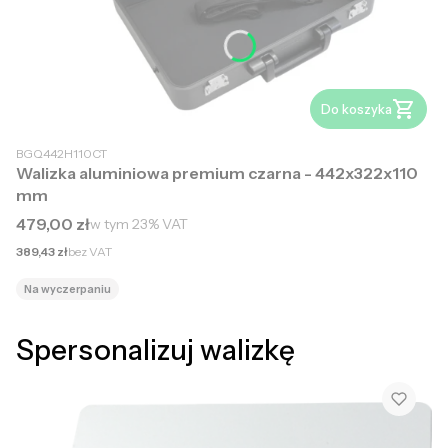
Do koszyka
BGQ442H110CT
Walizka aluminiowa premium czarna - 442x322x110
mm
Cena brutto
479,00 zł
w tym
23%
VAT
Cena netto
389,43 zł
bez VAT
Na wyczerpaniu
Spersonalizuj walizkę