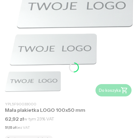
Do koszyka
YPL5F90033000
Mała plakietka LOGO 100x50 mm
Cena brutto
62,92 zł
w tym
23%
VAT
Cena netto
51,15 zł
bez VAT