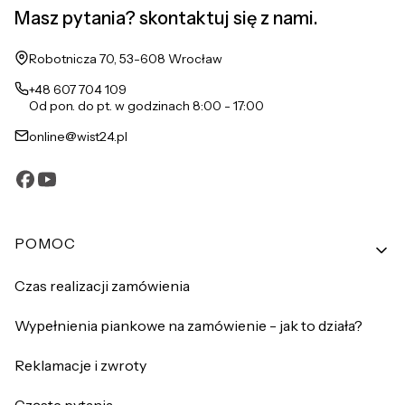
Masz pytania? skontaktuj się z nami.
Adres:
Robotnicza 70, 53-608 Wrocław
+48 607 704 109
Od pon. do pt. w godzinach 8:00 - 17:00
online@wist24.pl
Linki w stopce
POMOC
Czas realizacji zamówienia
Wypełnienia piankowe na zamówienie - jak to działa?
Reklamacje i zwroty