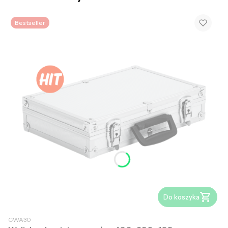
Bestseller
Do koszyka
CWA30