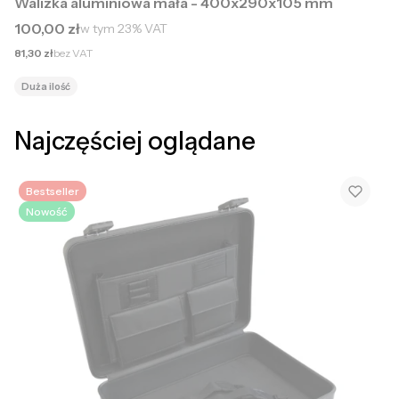
Walizka aluminiowa mała - 400x290x105 mm
Cena brutto
100,00 zł
w tym
23%
VAT
Cena netto
81,30 zł
bez VAT
Duża ilość
Najczęściej oglądane
Bestseller
Nowość