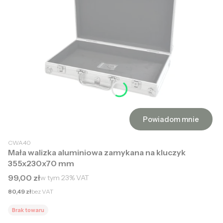
Powiadom mnie
CWA40
Mała walizka aluminiowa zamykana na kluczyk
355x230x70 mm
Cena brutto
99,00 zł
w tym
23%
VAT
Cena netto
80,49 zł
bez VAT
Brak towaru