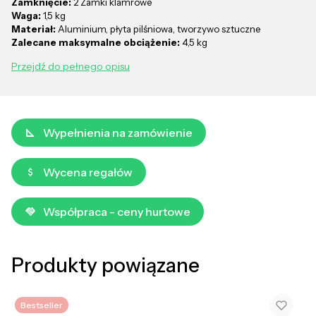
Zamknięcie:
2 Zamki klamrowe
Waga:
1,5 kg
Materiał:
Aluminium, płyta pilśniowa, tworzywo sztuczne
Zalecane maksymalne obciążenie:
4,5 kg
Przejdź do pełnego opisu
Wypełnienia na zamówienie
Wycena regałów
Współpraca - ceny hurtowe
Produkty powiązane
Bestseller