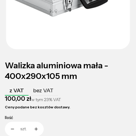
Walizka aluminiowa mała -
400x290x105 mm
z VAT
bez VAT
Cena
100,00 zł
w tym
23%
VAT
Ceny podane bez kosztów dostawy.
Ilość
szt.