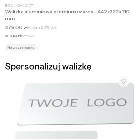
BGQ442H110CT
Walizka aluminiowa premium czarna - 442x322x110
mm
Cena brutto
479,00 zł
w tym
23%
VAT
Cena netto
389,43 zł
bez VAT
Na wyczerpaniu
Spersonalizuj walizkę