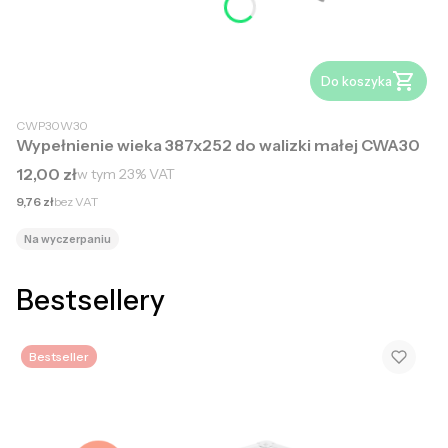
Do koszyka
CWP30W30
Wypełnienie wieka 387x252 do walizki małej CWA30
Cena brutto
12,00 zł
w tym
23%
VAT
Cena netto
9,76 zł
bez VAT
Na wyczerpaniu
Bestsellery
Bestseller