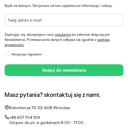
Bądź na bieżąco. Otrzymasz od nas najświeższe informacje i rabaty.
Zapisując się, akceptujesz nasz
regulamin
(w zakresie dotyczącym
Newslettera). Przetwarzanie danych odbywa się zgodnie z
polityką
prywatności
.
Akceptuję regulamin
Dołącz do newslettera
Masz pytania? skontaktuj się z nami.
Adres:
Robotnicza 70, 53-608 Wrocław
+48 607 704 109
Od pon. do pt. w godzinach 8:00 - 17:00