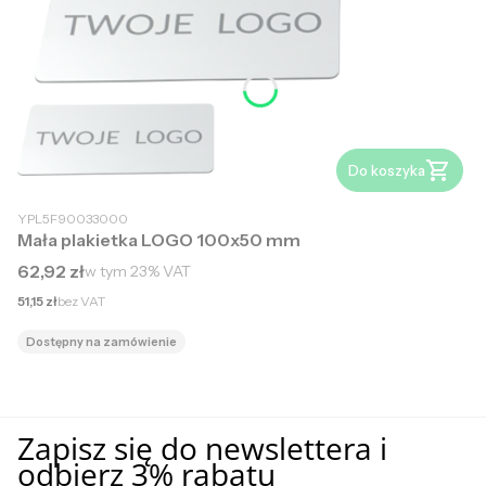
Do koszyka
YPL5F90033000
Mała plakietka LOGO 100x50 mm
Cena brutto
62,92 zł
w tym
23%
VAT
Cena netto
51,15 zł
bez VAT
Dostępny na zamówienie
Zapisz się do newslettera i
odbierz 3% rabatu