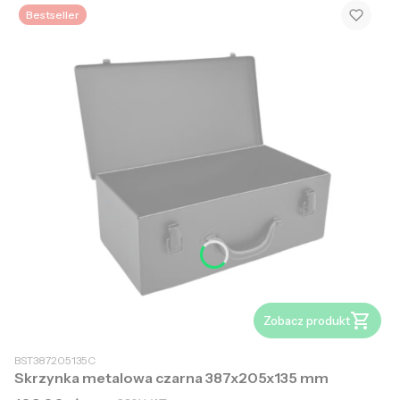
Bestseller
Zobacz produkt
BST387205135C
Skrzynka metalowa czarna 387x205x135 mm