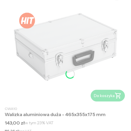
Do koszyka
CWA10
Walizka aluminiowa duża - 465x355x175 mm
Cena brutto
143,00 zł
w tym
23%
VAT
Cena netto
116,26 zł
bez VAT