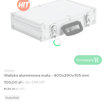
Do koszyka
CWA30
Walizka aluminiowa mała - 400x290x105 mm
Cena brutto
100,00 zł
w tym
23%
VAT
Cena netto
81,30 zł
bez VAT
Duża ilość