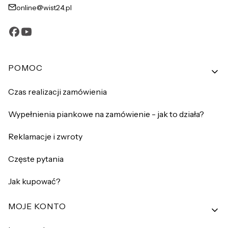
online@wist24.pl
Linki w stopce
POMOC
Czas realizacji zamówienia
Wypełnienia piankowe na zamówienie - jak to działa?
Reklamacje i zwroty
Częste pytania
Jak kupować?
MOJE KONTO