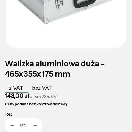
Walizka aluminiowa duża -
465x355x175 mm
z VAT
bez VAT
Cena
143,00 zł
w tym
23%
VAT
Ceny podane bez kosztów dostawy.
Ilość
szt.