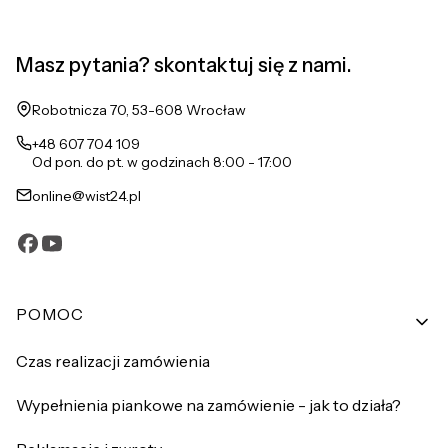
Masz pytania? skontaktuj się z nami.
Adres:
Robotnicza 70, 53-608 Wrocław
+48 607 704 109
Od pon. do pt. w godzinach 8:00 - 17:00
online@wist24.pl
Linki w stopce
POMOC
Czas realizacji zamówienia
Wypełnienia piankowe na zamówienie - jak to działa?