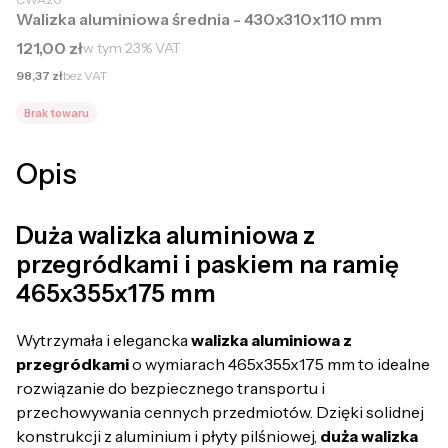
Walizka aluminiowa średnia - 430x310x110 mm
Cena brutto
121,00 zł
w tym
23%
VAT
Cena netto
98,37 zł
bez VAT
Brak towaru
Opis
Duża walizka aluminiowa z
przegródkami i paskiem na ramię
465x355x175 mm
Wytrzymała i elegancka
walizka aluminiowa z
przegródkami
o wymiarach 465x355x175 mm to idealne
rozwiązanie do bezpiecznego transportu i
przechowywania cennych przedmiotów. Dzięki solidnej
konstrukcji z aluminium i płyty pilśniowej,
duża walizka