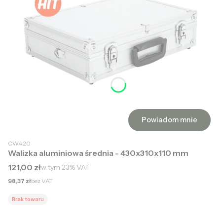
Powiadom mnie
CWA20
Walizka aluminiowa średnia - 430x310x110 mm
Cena brutto
121,00 zł
w tym
23%
VAT
Cena netto
98,37 zł
bez VAT
Brak towaru