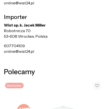
online@wist24.pl
Importer
Wist sp. k. Jacek Miller
Robotnicza 70
53-608 Wrocław, Polska
607704109
online@wist24.pl
Polecamy
Bestseller