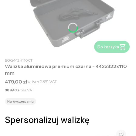
Do koszyka
BGQ442H110CT
Walizka aluminiowa premium czarna - 442x322x110
mm
Cena brutto
479,00 zł
w tym
23%
VAT
Cena netto
389,43 zł
bez VAT
Na wyczerpaniu
Spersonalizuj walizkę