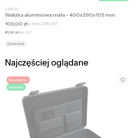
CWA30
Walizka aluminiowa mała - 400x290x105 mm
Cena brutto
100,00 zł
w tym
23%
VAT
Cena netto
81,30 zł
bez VAT
Duża ilość
Najczęściej oglądane
Bestseller
Nowość