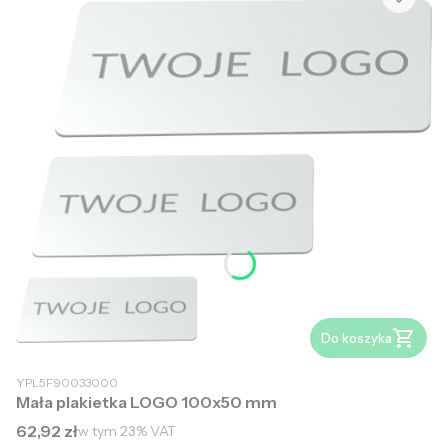
Do koszyka
YPL5F90033000
Mała plakietka LOGO 100x50 mm
Cena brutto
62,92 zł
w tym
23%
VAT