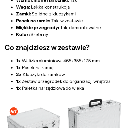
Waga:
Lekka konstrukcja
Zamki:
Solidne, z kluczykami
Pasek na ramię:
Tak, w zestawie
Miękkie przegrody:
Tak, demontowalne
Kolor:
Srebrny
Co znajdziesz w zestawie?
1x
Walizka aluminiowa 465x355x175 mm
1x
Pasek na ramię
2x
Kluczyki do zamków
1x
Zestaw przegródek do organizacji wnętrza
1x
Paletka narzędziowa do wieka