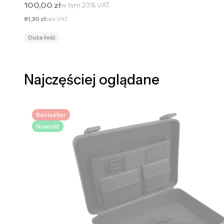
Cena brutto
100,00 zł
w tym
23%
VAT
Cena netto
81,30 zł
bez VAT
Duża ilość
Najczęściej oglądane
Bestseller
Nowość