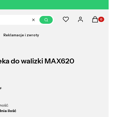
Produkty w k
Ulubione
Zaloguj się
Koszyk
Wyczyść
Szukaj
Reklamacje i zwroty
eka do walizki MAX620
y.
ność:
nia ilość