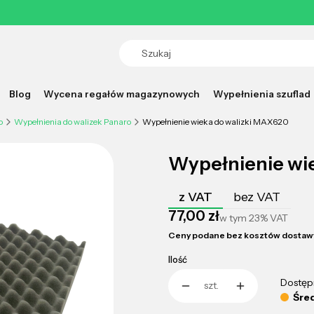
14 DNI NA ZWROT
Blog
Wycena regałów magazynowych
Wypełnienia szuflad
o
Wypełnienia do walizek Panaro
Wypełnienie wieka do walizki MAX620
Wypełnienie wi
z VAT
bez VAT
Cena
77,00 zł
w tym
23%
VAT
Ceny podane bez kosztów dostaw
Ilość
Dostęp
szt.
Śred