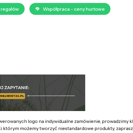
 regałów
Współpraca - ceny hurtowe
owanych logo na indywidualne zamówienie, prowadzimy klient
którym możemy tworzyć niestandardowe produkty, zapraszam