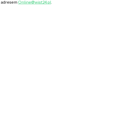
d adresem
Online@wist24.pl
.