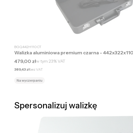
BGQ442H110CT
Walizka aluminiowa premium czarna - 442x322x1
Cena brutto
479,00 zł
w tym
23%
VAT
Cena netto
389,43 zł
bez VAT
Na wyczerpaniu
Spersonalizuj walizkę