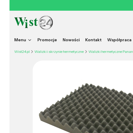
Menu
Promocje
Nowości
Kontakt
Współpraca
Wist24.pl
Walizki i skrzynie hermetyczne
Walizki hermetyczne Panar