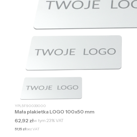
YPL5F90033000
Mała plakietka LOGO 100x50 mm
Cena brutto
62,92 zł
w tym
23%
VAT
Cena netto
51,15 zł
bez VAT