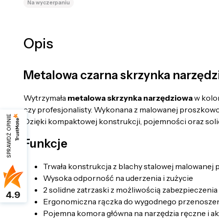
Na wyczerpaniu
Opis
Metalowa czarna skrzynka narzędz
Wytrzymała
metalowa skrzynka narzędziowa
w kolo
czy profesjonalisty. Wykonana z malowanej proszkow
SPRAWDŹ OPINIE
Dzięki kompaktowej konstrukcji, pojemności oraz sol
Funkcje
Trwała konstrukcja z blachy stalowej malowanej
Wysoka odporność na uderzenia i zużycie
2 solidne zatrzaski z możliwością zabezpieczeni
4.9
Ergonomiczna rączka do wygodnego przenosze
Pojemna komora główna na narzędzia ręczne i a