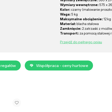
Wymiary zewnętrzne:
580 x 2
Wymiary wewnętrzne:
575 x 2
Kolor:
czarny (malowanie proszk
Waga:
5 kg
Maksymalne obciążenie:
12 kg
Materiał:
blacha stalowa
Zamknięcie:
2 zatrzaski z możli
Transport:
za pomocą stalowej r
Przejdź do pełnego opisu
 regałów
Współpraca - ceny hurtowe