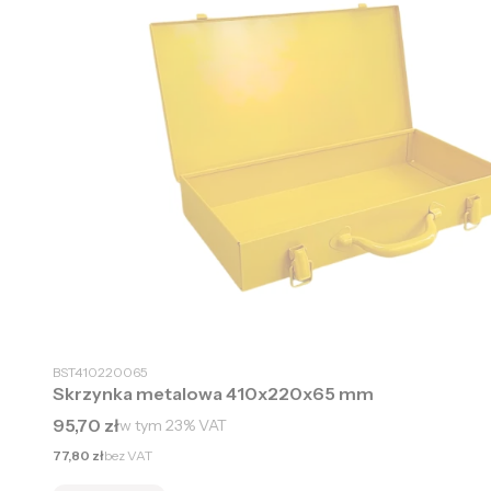
BST410220065
Skrzynka metalowa 410x220x65 mm
Cena brutto
95,70 zł
w tym
23%
VAT
Cena netto
77,80 zł
bez VAT