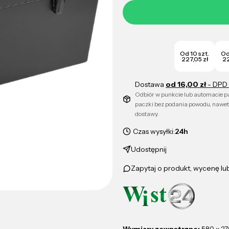
Od 10 szt.
Od
227,05 zł
22
Dostawa
od 16,00 zł
- DPD 
Odbiór w punkcie lub automacie
paczki bez podania powodu, nawet
dostawy.
Czas wysyłki:
24h
Udostępnij
Zapytaj o produkt, wycenę l