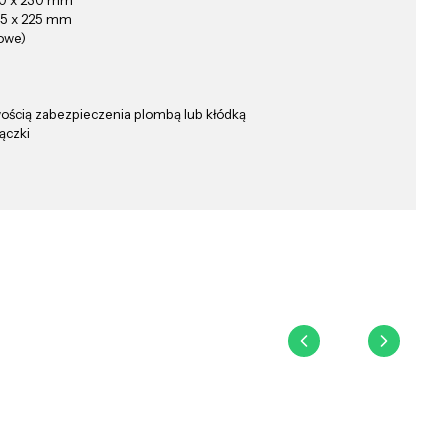
70 x 230 mm
65 x 225 mm
owe)
wością zabezpieczenia plombą lub kłódką
ączki