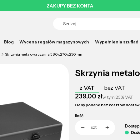
ZAKUPY BEZ KONTA
Blog
Wycena regałów magazynowych
Wypełnienia szuflad
Skrzynia metalowa czarna 580x270x230 mm
Skrzynia metal
z VAT
bez VAT
Cena
239,00 zł
w tym
23%
VAT
Ceny podane bez kosztów dostaw
Ilość
Dostęp
szt.
Duża