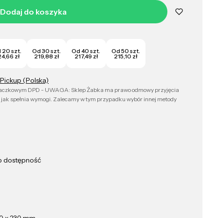
Dodaj do koszyka
 20 szt.
Od 30 szt.
Od 40 szt.
Od 50 szt.
4,66 zł
219,88 zł
217,49 zł
215,10 zł
Pickup (Polska)
 paczkowym DPD - UWAGA: Sklep Żabka ma prawo odmowy przyjęcia
 jak spełnia wymogi. Zalecamy w tym przypadku wybór innej metody
ub dostępność