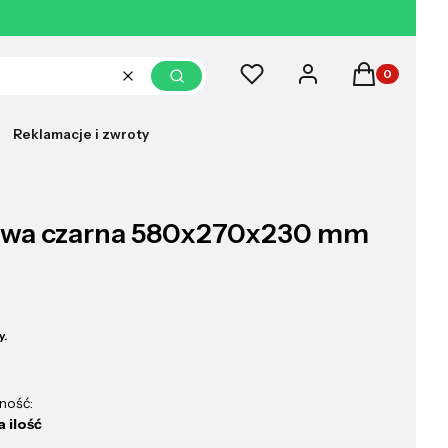
Produkty w k
Ulubione
Zaloguj się
Koszyk
Wyczyść
Szukaj
Reklamacje i zwroty
owa czarna 580x270x230 mm
y.
ność:
 ilość