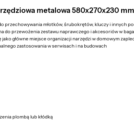
narzędziowa metalowa 580x270x230 m
 do przechowywania młotków, śrubokrętów, kluczy i innych 
na do przewożenia zestawu naprawczego i akcesoriów w bag
ię jako główne miejsce organizacji narzędzi w domowym zapl
nalnego zastosowania w serwisach i na budowach
czenia plombą lub kłódką