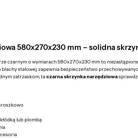
iowa 580x270x230 mm – solidna skrzyn
rze czarnym o wymiarach 580x270x230 mm to niezastąpione 
o blachy stalowej, zapewnia bezpieczeństwo przechowywanyc
idnym zatrzaskom, ta
czarna skrzynka narzędziowa
sprawdzi 
 proszkowo
a kłódką lub plombą
nia
kcesoria