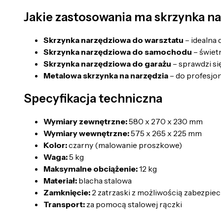
Jakie zastosowania ma skrzynka 
Skrzynka narzędziowa do warsztatu
– idealna
Skrzynka narzędziowa do samochodu
– świet
Skrzynka narzędziowa do garażu
– sprawdzi s
Metalowa skrzynka na narzędzia
– do profesjo
Specyfikacja techniczna
Wymiary zewnętrzne:
580 x 270 x 230 mm
Wymiary wewnętrzne:
575 x 265 x 225 mm
Kolor:
czarny (malowanie proszkowe)
Waga:
5 kg
Maksymalne obciążenie:
12 kg
Materiał:
blacha stalowa
Zamknięcie:
2 zatrzaski z możliwością zabezpie
Transport:
za pomocą stalowej rączki