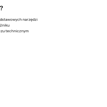
m?
podstawowych narzędzi
ażniku
eczu technicznym