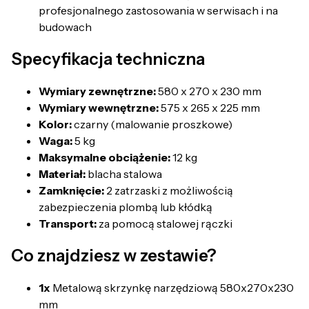
profesjonalnego zastosowania w serwisach i na
budowach
Specyfikacja techniczna
Wymiary zewnętrzne:
580 x 270 x 230 mm
Wymiary wewnętrzne:
575 x 265 x 225 mm
Kolor:
czarny (malowanie proszkowe)
Waga:
5 kg
Maksymalne obciążenie:
12 kg
Materiał:
blacha stalowa
Zamknięcie:
2 zatrzaski z możliwością
zabezpieczenia plombą lub kłódką
Transport:
za pomocą stalowej rączki
Co znajdziesz w zestawie?
1x
Metalową skrzynkę narzędziową 580x270x230
mm