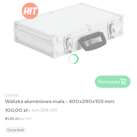
Do koszyka
CWA30
Walizka aluminiowa mała - 400x290x105 mm
Cena brutto
100,00 zł
w tym
23%
VAT
Cena netto
81,30 zł
bez VAT
Duża ilość