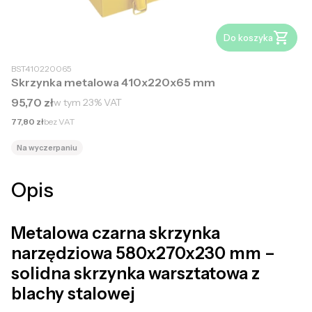
Do koszyka
BST410220065
Skrzynka metalowa 410x220x65 mm
Cena brutto
95,70 zł
w tym
23%
VAT
Cena netto
77,80 zł
bez VAT
Na wyczerpaniu
Opis
Metalowa czarna skrzynka
narzędziowa 580x270x230 mm –
solidna skrzynka warsztatowa z
blachy stalowej