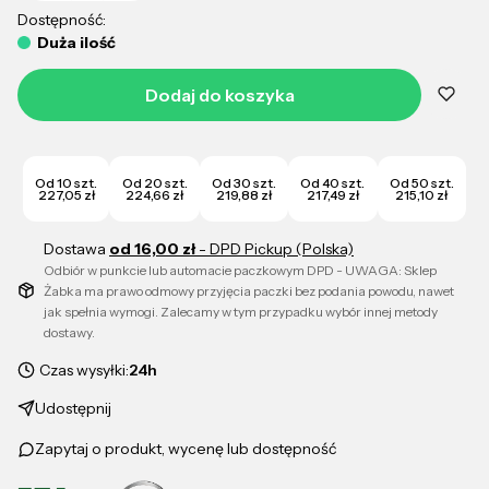
Dostępność:
Duża ilość
Dodaj do koszyka
Od 10 szt.
Od 20 szt.
Od 30 szt.
Od 40 szt.
Od 50 szt.
227,05 zł
224,66 zł
219,88 zł
217,49 zł
215,10 zł
Dostawa
od 16,00 zł
- DPD Pickup (Polska)
Odbiór w punkcie lub automacie paczkowym DPD - UWAGA: Sklep
Żabka ma prawo odmowy przyjęcia paczki bez podania powodu, nawet
jak spełnia wymogi. Zalecamy w tym przypadku wybór innej metody
dostawy.
Czas wysyłki:
24h
Udostępnij
Zapytaj o produkt, wycenę lub dostępność