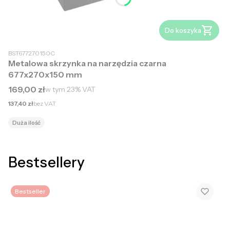
Do koszyka
BST677270150C
Metalowa skrzynka na narzędzia czarna
677x270x150 mm
Cena brutto
169,00 zł
w tym
23%
VAT
Cena netto
137,40 zł
bez VAT
Duża ilość
Bestsellery
Bestseller