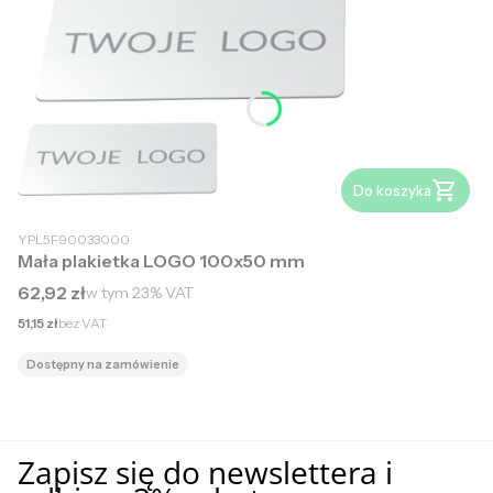
Do koszyka
YPL5F90033000
Mała plakietka LOGO 100x50 mm
Cena brutto
62,92 zł
w tym
23%
VAT
Cena netto
51,15 zł
bez VAT
Dostępny na zamówienie
Zapisz się do newslettera i