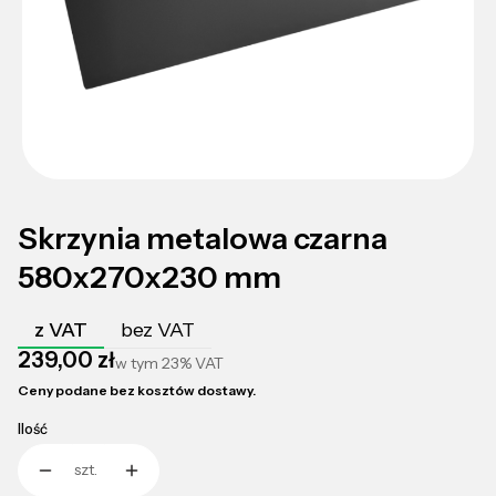
Skrzynia metalowa czarna
580x270x230 mm
z VAT
bez VAT
Cena
239,00 zł
w tym
23%
VAT
Ceny podane bez kosztów dostawy.
Ilość
szt.