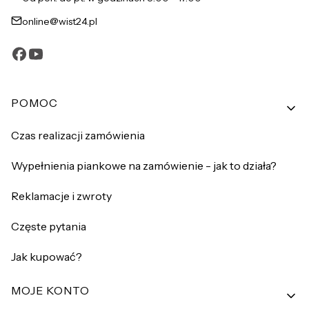
online@wist24.pl
Linki w stopce
POMOC
Czas realizacji zamówienia
Wypełnienia piankowe na zamówienie - jak to działa?
Reklamacje i zwroty
Częste pytania
Jak kupować?
MOJE KONTO