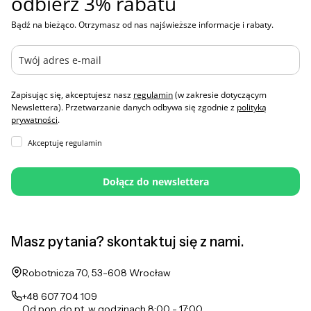
odbierz 3% rabatu
Bądź na bieżąco. Otrzymasz od nas najświeższe informacje i rabaty.
Zapisując się, akceptujesz nasz
regulamin
(w zakresie dotyczącym
Newslettera). Przetwarzanie danych odbywa się zgodnie z
polityką
prywatności
.
Akceptuję regulamin
Dołącz do newslettera
Masz pytania? skontaktuj się z nami.
Adres:
Robotnicza 70, 53-608 Wrocław
+48 607 704 109
Od pon. do pt. w godzinach 8:00 - 17:00