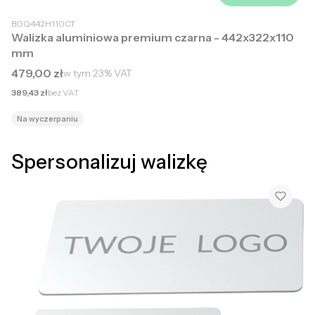
BGQ442H110CT
Walizka aluminiowa premium czarna - 442x322x110
mm
Cena brutto
479,00 zł
w tym
23%
VAT
Cena netto
389,43 zł
bez VAT
Na wyczerpaniu
Spersonalizuj walizkę