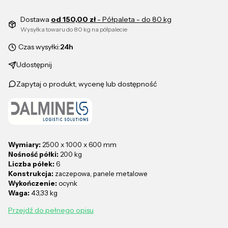
Dostawa
od 150,00 zł
- Półpaleta - do 80 kg
Wysyłka towaru do 80 kg na półpalecie
Czas wysyłki:
24h
Udostępnij
Zapytaj o produkt, wycenę lub dostępność
Wymiary:
2500 x 1000 x 600 mm
Nośność półki:
200 kg
Liczba półek:
6
Konstrukcja:
zaczepowa, panele metalowe
Wykończenie:
ocynk
Waga:
43,33 kg
Przejdź do pełnego opisu