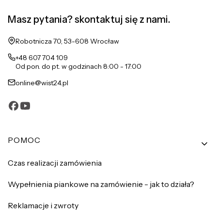
Masz pytania? skontaktuj się z nami.
Adres:
Robotnicza 70, 53-608 Wrocław
+48 607 704 109
Od pon. do pt. w godzinach 8:00 - 17:00
online@wist24.pl
Linki w stopce
POMOC
Czas realizacji zamówienia
Wypełnienia piankowe na zamówienie - jak to działa?
Reklamacje i zwroty