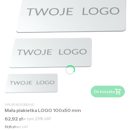
Do koszyka
YPL5F90033000
Mała plakietka LOGO 100x50 mm
Cena brutto
62,92 zł
w tym
23%
VAT
Cena netto
51,15 zł
bez VAT