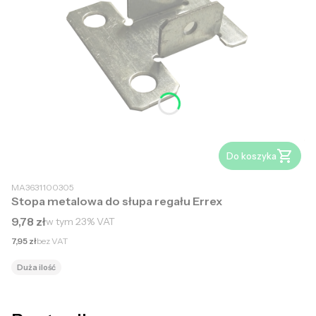
Do koszyka
MA3631100305
Stopa metalowa do słupa regału Errex
Cena brutto
9,78 zł
w tym
23%
VAT
Cena netto
7,95 zł
bez VAT
Duża ilość