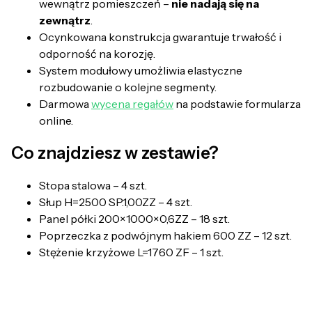
wewnątrz pomieszczeń –
nie nadają się na
zewnątrz
.
Ocynkowana konstrukcja gwarantuje trwałość i
odporność na korozję.
System modułowy umożliwia elastyczne
rozbudowanie o kolejne segmenty.
Darmowa
wycena regałów
na podstawie formularza
online.
Co znajdziesz w zestawie?
Stopa stalowa – 4 szt.
Słup H=2500 SP.1,00ZZ – 4 szt.
Panel półki 200×1000×0,6ZZ – 18 szt.
Poprzeczka z podwójnym hakiem 600 ZZ – 12 szt.
Stężenie krzyżowe L=1760 ZF – 1 szt.