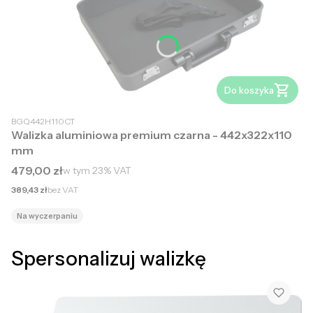
Do koszyka
BGQ442H110CT
Walizka aluminiowa premium czarna - 442x322x110
mm
Cena brutto
479,00 zł
w tym
23%
VAT
Cena netto
389,43 zł
bez VAT
Na wyczerpaniu
Spersonalizuj walizkę