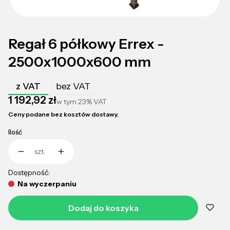
Regał 6 półkowy Errex -
2500x1000x600 mm
z VAT
bez VAT
Cena
1 192,92 zł
w tym
23%
VAT
Ceny podane bez kosztów dostawy.
Ilość
szt.
Dostępność:
Na wyczerpaniu
Dodaj do koszyka