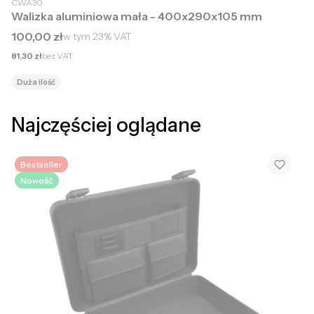
CWA30
Walizka aluminiowa mała - 400x290x105 mm
Cena brutto
100,00 zł
w tym
23%
VAT
Cena netto
81,30 zł
bez VAT
Duża ilość
Najczęściej oglądane
Bestseller
Nowość