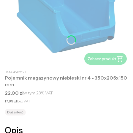
Zobacz produkt
BMA456212+
Pojemnik magazynowy niebieski nr 4 - 350x205x150
mm
Cena brutto
22,00 zł
w tym
23%
VAT
Cena netto
17,89 zł
bez VAT
Duża ilość
Opis