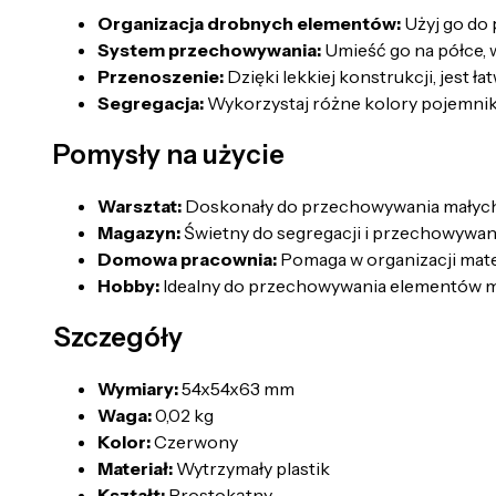
Organizacja drobnych elementów:
Użyj go do
System przechowywania:
Umieść go na półce, 
Przenoszenie:
Dzięki lekkiej konstrukcji, jest ł
Segregacja:
Wykorzystaj różne kolory pojemnik
Pomysły na użycie
Warsztat:
Doskonały do przechowywania małych n
Magazyn:
Świetny do segregacji i przechowywan
Domowa pracownia:
Pomaga w organizacji mater
Hobby:
Idealny do przechowywania elementów mod
Szczegóły
Wymiary:
54x54x63 mm
Waga:
0,02 kg
Kolor:
Czerwony
Materiał:
Wytrzymały plastik
Kształt:
Prostokątny