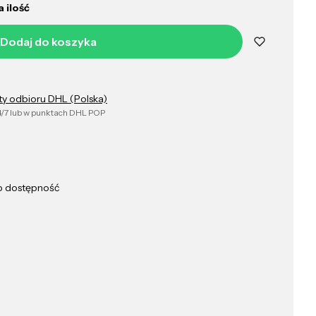
 ilość
Dodaj do koszyka
ty odbioru DHL (Polska)
/7 lub w punktach DHL POP
ub dostępność