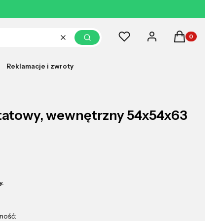
Produkty w k
Ulubione
Zaloguj się
Koszyk
Wyczyść
Szukaj
Reklamacje i zwroty
tatowy, wewnętrzny 54x54x63
y.
ność: