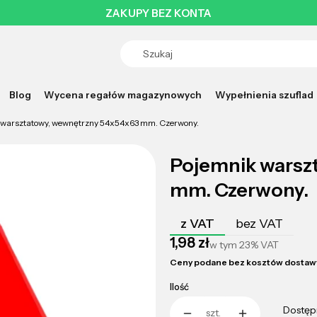
ZAKUPY BEZ KONTA
Blog
Wycena regałów magazynowych
Wypełnienia szuflad
 warsztatowy, wewnętrzny 54x54x63 mm. Czerwony.
Pojemnik warsz
mm. Czerwony.
z VAT
bez VAT
Cena
1,98 zł
w tym
23%
VAT
Ceny podane bez kosztów dostaw
Ilość
Dostęp
szt.