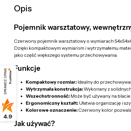
Opis
Pojemnik warsztatowy, wewnętrz
Czerwony pojemnik warsztatowy o wymiarach 54x54x6
Dzięki kompaktowym wymiarom i wytrzymałemu materiałow
jako część większego systemu przechowywania.
Funkcje
SPRAWDŹ OPINIE
Kompaktowy rozmiar:
Idealny do przechowywani
Wytrzymała konstrukcja:
Wykonany z solidnych 
Wszechstronność:
Może być używany na blacie 
Ergonomiczny kształt:
Ułatwia organizację i s
Kolorowe oznaczenie:
Czerwony kolor pozwala n
4.9
Jak używać?