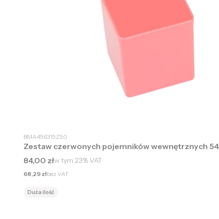
BMA456315Z50
Zestaw czerwonych pojemników wewnętrznych 54
Cena brutto
84,00 zł
w tym
23%
VAT
Cena netto
68,29 zł
bez VAT
Duża ilość