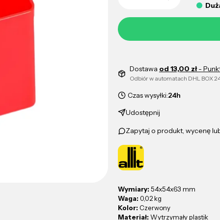
Duża
Dostawa
od 13,00 zł
- Punk
Odbiór w automatach DHL BOX 24
Czas wysyłki:
24h
Udostępnij
Zapytaj o produkt, wycenę l
Wymiary:
54x54x63 mm
Waga:
0,02 kg
Kolor:
Czerwony
Materiał:
Wytrzymały plastik