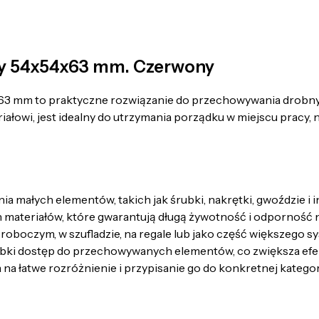
ny 54x54x63 mm. Czerwony
3 mm to praktyczne rozwiązanie do przechowywania drobnyc
i, jest idealny do utrzymania porządku w miejscu pracy, nie
a małych elementów, takich jak śrubki, nakrętki, gwoździe i 
materiałów, które gwarantują długą żywotność i odporność 
roboczym, w szufladzie, na regale lub jako część większego 
zybki dostęp do przechowywanych elementów, co zwiększa ef
a łatwe rozróżnienie i przypisanie go do konkretnej katego