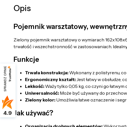
Opis
Pojemnik warsztatowy, wewnętrzn
Zielony pojemnik warsztatowy o wymiarach 162x108x63
trwałość i wszechstronność w zastosowaniach. Idealn
Funkcje
SPRAWDŹ OPINIE
Trwała konstrukcja:
Wykonany z polistyrenu, co
Ergonomiczny kształt:
Jest łatwy w obsłudze, 
Lekkość:
Waży tylko 0,05 kg, co czyni go łatwym 
Uniwersalność:
Może być używany do przechowy
Zielony kolor:
Umożliwia łatwe oznaczenie i se
Jak używać?
4.9
Organizacja drobnych elementów:
Wykorzystaj