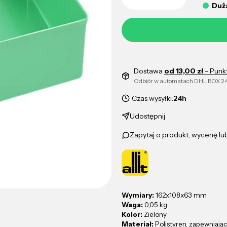
Duża
Dostawa
od 13,00 zł
- Punk
Odbiór w automatach DHL BOX 24
Czas wysyłki:
24h
Udostępnij
Zapytaj o produkt, wycenę l
Wymiary:
162x108x63 mm
Waga:
0,05 kg
Kolor:
Zielony
Materiał:
Polistyren, zapewniają