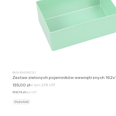
BMA456318Z30
Zestaw zielonych pojemników wewnętrznych 162x
Cena brutto
135,00 zł
w tym
23%
VAT
Cena netto
109,76 zł
bez VAT
Duża ilość