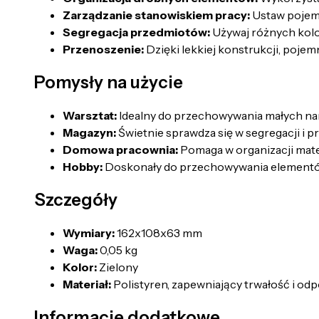
Zarządzanie stanowiskiem pracy:
Ustaw pojemn
Segregacja przedmiotów:
Używaj różnych kolor
Przenoszenie:
Dzięki lekkiej konstrukcji, pojem
Pomysły na użycie
Warsztat:
Idealny do przechowywania małych nar
Magazyn:
Świetnie sprawdza się w segregacji i 
Domowa pracownia:
Pomaga w organizacji materi
Hobby:
Doskonały do przechowywania elementów 
Szczegóły
Wymiary:
162x108x63 mm
Waga:
0,05 kg
Kolor:
Zielony
Materiał:
Polistyren, zapewniający trwałość i od
Informacje dodatkowe