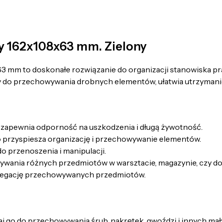
y 162x108x63 mm. Zielony
 mm to doskonałe rozwiązanie do organizacji stanowiska pr
y do przechowywania drobnych elementów, ułatwia utrzymanie
 zapewnia odporność na uszkodzenia i długą żywotność.
co przyspiesza organizację i przechowywanie elementów.
do przenoszenia i manipulacji.
wania różnych przedmiotów w warsztacie, magazynie, czy d
gregację przechowywanych przedmiotów.
 go do przechowywania śrub, nakrętek, gwoździ i innych ma