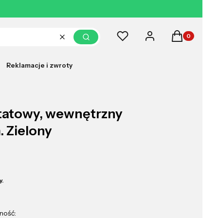
Produkty w k
Ulubione
Zaloguj się
Koszyk
Wyczyść
Szukaj
Reklamacje i zwroty
tatowy, wewnętrzny
 Zielony
y.
ność: