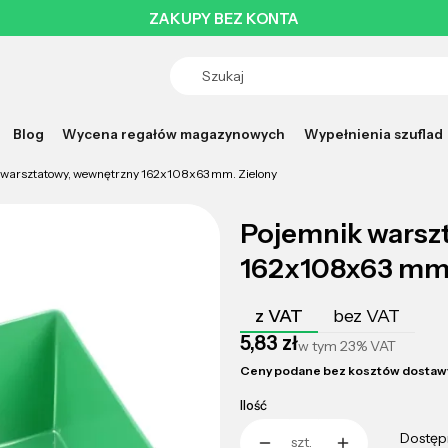
ZAKUPY BEZ KONTA
Blog
Wycena regałów magazynowych
Wypełnienia szuflad
 warsztatowy, wewnętrzny 162x108x63 mm. Zielony
Pojemnik warsz
162x108x63 mm.
z VAT
bez VAT
Cena
5,83 zł
w tym
23%
VAT
Ceny podane bez kosztów dostaw
Ilość
Dostęp
szt.