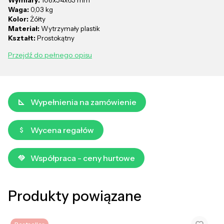
Waga:
0,03 kg
Kolor:
Żółty
Materiał:
Wytrzymały plastik
Kształt:
Prostokątny
Przejdź do pełnego opisu
Wypełnienia na zamówienie
Wycena regałów
Współpraca - ceny hurtowe
Produkty powiązane