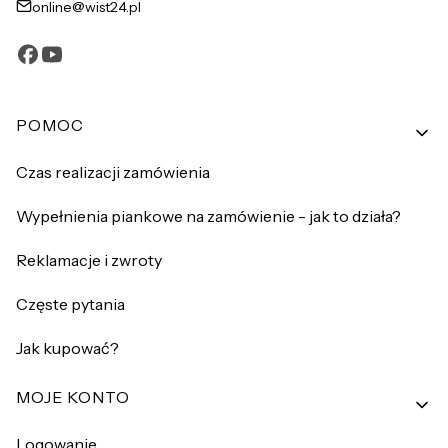
online@wist24.pl
Linki w stopce
POMOC
Czas realizacji zamówienia
Wypełnienia piankowe na zamówienie - jak to działa?
Reklamacje i zwroty
Częste pytania
Jak kupować?
MOJE KONTO
Logowanie