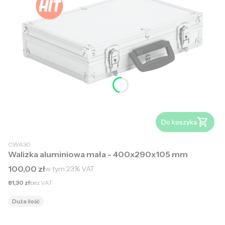
Do koszyka
CWA30
Walizka aluminiowa mała - 400x290x105 mm
Cena brutto
100,00 zł
w tym
23%
VAT
Cena netto
81,30 zł
bez VAT
Duża ilość