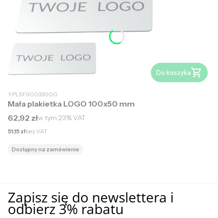
Do koszyka
YPL5F90033000
Mała plakietka LOGO 100x50 mm
Cena brutto
62,92 zł
w tym
23%
VAT
Cena netto
51,15 zł
bez VAT
Dostępny na zamówienie
Zapisz się do newslettera i
odbierz 3% rabatu