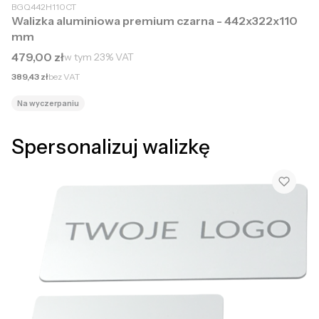
BGQ442H110CT
Walizka aluminiowa premium czarna - 442x322x110
mm
Cena brutto
479,00 zł
w tym
23%
VAT
Cena netto
389,43 zł
bez VAT
Na wyczerpaniu
Spersonalizuj walizkę