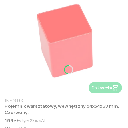
Do koszyka
BMA456315
Pojemnik warsztatowy, wewnętrzny 54x54x63 mm.
Czerwony.
Cena brutto
1,98 zł
w tym
23%
VAT