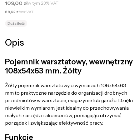
Cena brutto
109,00 zł
w tym
23%
VAT
Cena netto
88,62 zł
bez VAT
Duża ilość
Opis
Pojemnik warsztatowy, wewnętrzny
108x54x63 mm. Żółty
Żółty pojemnik warsztatowy o wymiarach 108x54x63
mm to praktyczne narzędzie do organizacji drobnych
przedmiotów w warsztacie, magazynie lub garażu. Dzięki
niewielkim wymiarom, jest idealny do przechowywania
małych narzędzi i akcesoriów, pomagając utrzymać
porządek i zwiększając efektywność pracy.
Funkcje