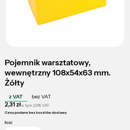
Pojemnik warsztatowy,
wewnętrzny 108x54x63 mm.
Żółty
z VAT
bez VAT
Cena
2,31 zł
w tym
23%
VAT
Ceny podane bez kosztów dostawy.
Ilość