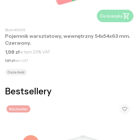
Do koszyka
BMA456315
Pojemnik warsztatowy, wewnętrzny 54x54x63 mm.
Czerwony.
Cena brutto
1,98 zł
w tym
23%
VAT
Cena netto
1,61 zł
bez VAT
Duża ilość
Bestsellery
Bestseller