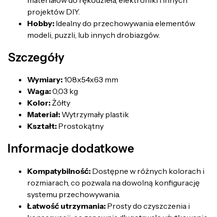
projektów DIY.
Hobby:
Idealny do przechowywania elementów
modeli, puzzli, lub innych drobiazgów.
Szczegóły
Wymiary:
108x54x63 mm
Waga:
0,03 kg
Kolor:
Żółty
Materiał:
Wytrzymały plastik
Kształt:
Prostokątny
Informacje dodatkowe
Kompatybilność:
Dostępne w różnych kolorach i
rozmiarach, co pozwala na dowolną konfigurację
systemu przechowywania.
Łatwość utrzymania:
Prosty do czyszczenia i