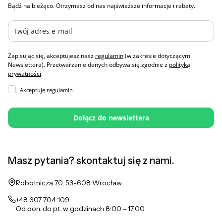
Bądź na bieżąco. Otrzymasz od nas najświeższe informacje i rabaty.
Zapisując się, akceptujesz nasz
regulamin
(w zakresie dotyczącym
Newslettera). Przetwarzanie danych odbywa się zgodnie z
polityką
prywatności
.
Akceptuję regulamin
Dołącz do newslettera
Masz pytania? skontaktuj się z nami.
Adres:
Robotnicza 70, 53-608 Wrocław
+48 607 704 109
Od pon. do pt. w godzinach 8:00 - 17:00