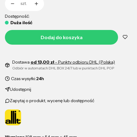
szt.
Dostępność:
Duża ilość
Dodaj do koszyka
Dostawa
od 13,00 zł
- Punkty odbioru DHL (Polska)
Odbiór w automatach DHL BOX 24/7 lub w punktach DHL POP
Czas wysyłki:
24h
Udostępnij
Zapytaj o produkt, wycenę lub dostępność
Wymiary:
108 mm x 54 mm x 45 mm