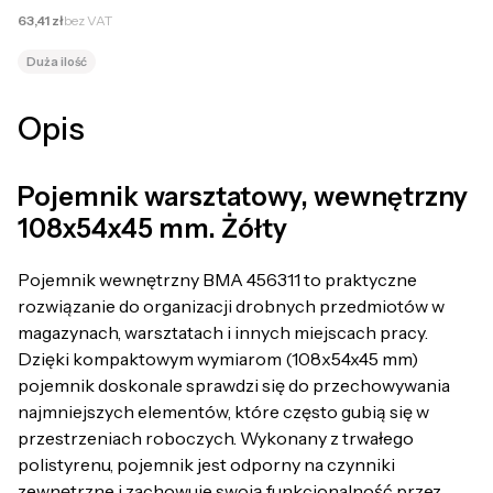
Cena netto
63,41 zł
bez VAT
Duża ilość
Opis
Pojemnik warsztatowy, wewnętrzny
108x54x45 mm. Żółty
Pojemnik wewnętrzny BMA 456311 to praktyczne
rozwiązanie do organizacji drobnych przedmiotów w
magazynach, warsztatach i innych miejscach pracy.
Dzięki kompaktowym wymiarom (108x54x45 mm)
pojemnik doskonale sprawdzi się do przechowywania
najmniejszych elementów, które często gubią się w
przestrzeniach roboczych. Wykonany z trwałego
polistyrenu, pojemnik jest odporny na czynniki
zewnętrzne i zachowuje swoją funkcjonalność przez