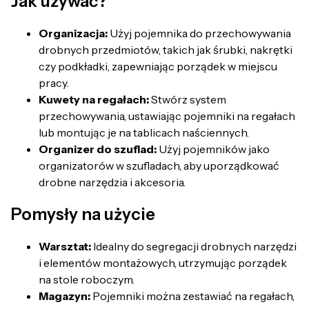
Jak używać?
Organizacja:
Użyj pojemnika do przechowywania
drobnych przedmiotów, takich jak śrubki, nakrętki
czy podkładki, zapewniając porządek w miejscu
pracy.
Kuwety na regałach:
Stwórz system
przechowywania, ustawiając pojemniki na regałach
lub montując je na tablicach naściennych.
Organizer do szuflad:
Użyj pojemników jako
organizatorów w szufladach, aby uporządkować
drobne narzędzia i akcesoria.
Pomysły na użycie
Warsztat:
Idealny do segregacji drobnych narzędzi
i elementów montażowych, utrzymując porządek
na stole roboczym.
Magazyn:
Pojemniki można zestawiać na regałach,