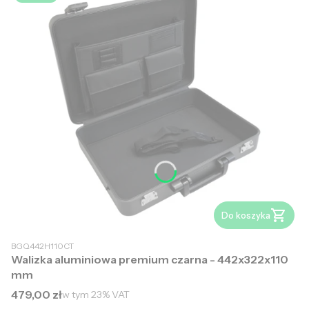
Do koszyka
BGQ442H110CT
Walizka aluminiowa premium czarna - 442x322x110
mm
Cena brutto
479,00 zł
w tym
23%
VAT