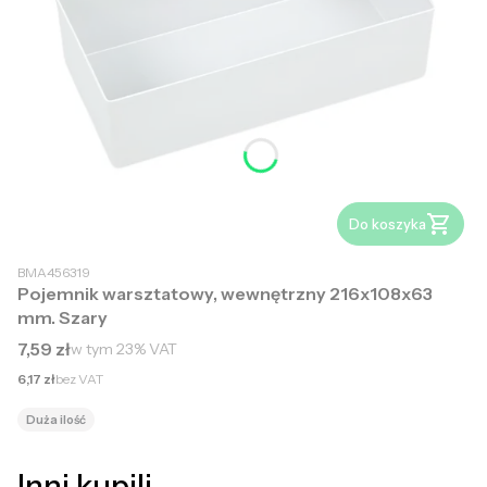
Do koszyka
BMA456319
Pojemnik warsztatowy, wewnętrzny 216x108x63
mm. Szary
Cena brutto
7,59 zł
w tym
23%
VAT
Cena netto
6,17 zł
bez VAT
Duża ilość
Inni kupili