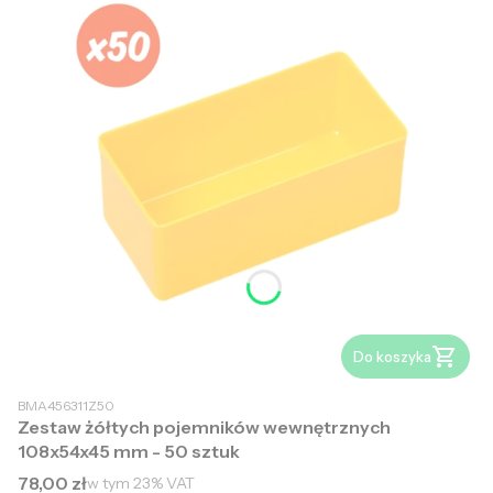
Do koszyka
BMA456311Z50
Zestaw żółtych pojemników wewnętrznych
108x54x45 mm - 50 sztuk
Cena brutto
78,00 zł
w tym
23%
VAT