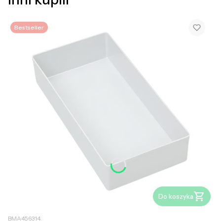
Bestseller
Do koszyka
BMA456314