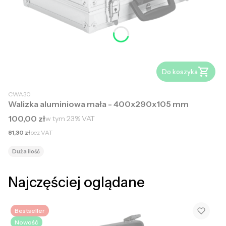
Do koszyka
CWA30
Walizka aluminiowa mała - 400x290x105 mm
Cena brutto
100,00 zł
w tym
23%
VAT
Cena netto
81,30 zł
bez VAT
Duża ilość
Najczęściej oglądane
Bestseller
Nowość