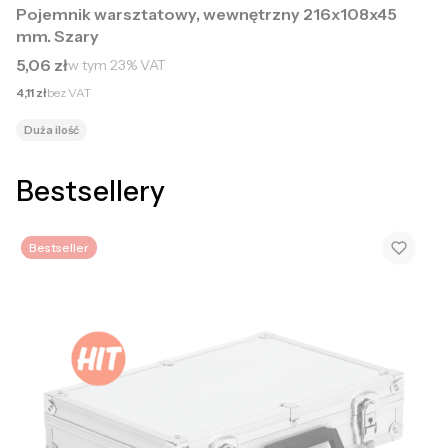
Pojemnik warsztatowy, wewnętrzny 216x108x45
mm. Szary
Cena brutto
5,06 zł
w tym
23%
VAT
Cena netto
4,11 zł
bez VAT
Duża ilość
Bestsellery
Bestseller