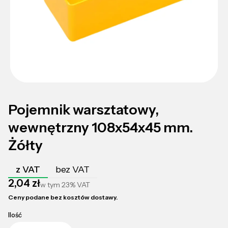
Pojemnik warsztatowy,
wewnętrzny 108x54x45 mm.
Żółty
z VAT
bez VAT
Cena
2,04 zł
w tym
23%
VAT
Ceny podane bez kosztów dostawy.
Ilość