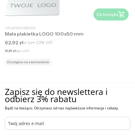
Do koszyka
YPL5F90033000
Mała plakietka LOGO 100x50 mm
Cena brutto
62,92 zł
w tym
23%
VAT
Cena netto
51,15 zł
bez VAT
Dostępny na zamówienie
Zapisz się do newslettera i
odbierz 3% rabatu
Bądź na bieżąco. Otrzymasz od nas najświeższe informacje i rabaty.