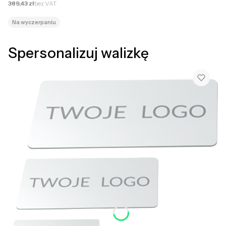
Cena netto
389,43 zł
bez VAT
Na wyczerpaniu
Spersonalizuj walizkę