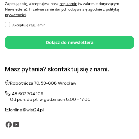
Zapisując się, akceptujesz nasz
regulamin
(w zakresie dotyczącym
Newslettera). Przetwarzanie danych odbywa się zgodnie z
polityką
prywatności
.
Akceptuję regulamin
Dołącz do newslettera
Masz pytania? skontaktuj się z nami.
Adres:
Robotnicza 70, 53-608 Wrocław
+48 607 704 109
Od pon. do pt. w godzinach 8:00 - 17:00
online@wist24.pl