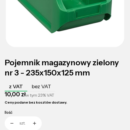
Pojemnik magazynowy zielony
nr 3 - 235x150x125 mm
z VAT
bez VAT
Cena
10,00 zł
w tym
23%
VAT
Ceny podane bez kosztów dostawy.
Ilość
szt.