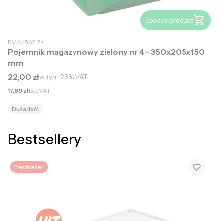
Zobacz produkt
BMA456215+
Pojemnik magazynowy zielony nr 4 - 350x205x150
mm
Cena brutto
22,00 zł
w tym
23%
VAT
Cena netto
17,89 zł
bez VAT
Duża ilość
Bestsellery
Bestseller