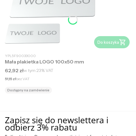
Do koszyka
YPL5F90033000
Mała plakietka LOGO 100x50 mm
Cena brutto
62,92 zł
w tym
23%
VAT
Cena netto
51,15 zł
bez VAT
Dostępny na zamówienie
Zapisz się do newslettera i
odbierz 3% rabatu