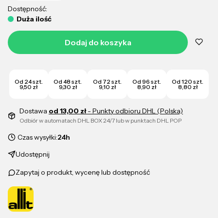
Dostępność:
Duża ilość
Dodaj do koszyka
Od 24 szt.
Od 48 szt.
Od 72 szt.
Od 96 szt.
Od 120 szt.
9,50 zł
9,30 zł
9,10 zł
8,90 zł
8,80 zł
Dostawa
od 13,00 zł
- Punkty odbioru DHL (Polska)
Odbiór w automatach DHL BOX 24/7 lub w punktach DHL POP
Czas wysyłki:
24h
Udostępnij
Zapytaj o produkt, wycenę lub dostępność