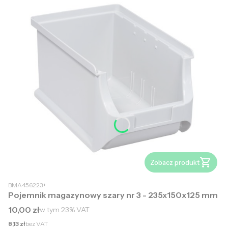
Zobacz produkt
BMA456223+
Pojemnik magazynowy szary nr 3 - 235x150x125 mm
Cena brutto
10,00 zł
w tym
23%
VAT
Cena netto
8,13 zł
bez VAT