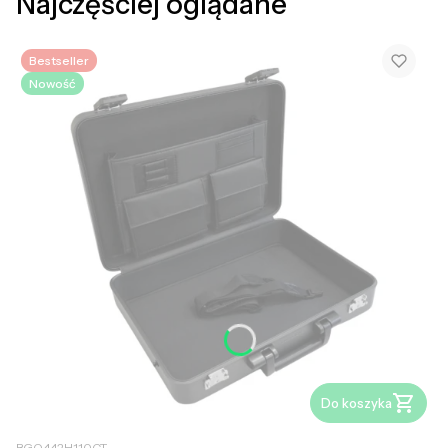
Najczęściej oglądane
Bestseller
Nowość
Do koszyka
BGQ442H110CT