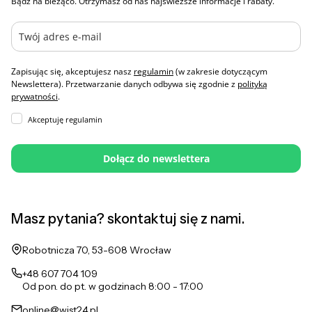
Bądź na bieżąco. Otrzymasz od nas najświeższe informacje i rabaty.
Zapisując się, akceptujesz nasz
regulamin
(w zakresie dotyczącym
Newslettera). Przetwarzanie danych odbywa się zgodnie z
polityką
prywatności
.
Akceptuję regulamin
Dołącz do newslettera
Masz pytania? skontaktuj się z nami.
Adres:
Robotnicza 70, 53-608 Wrocław
+48 607 704 109
Od pon. do pt. w godzinach 8:00 - 17:00
online@wist24.pl