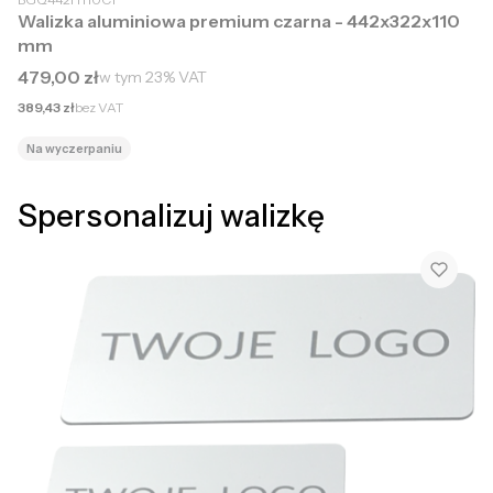
Walizka aluminiowa premium czarna - 442x322x110
mm
Cena brutto
479,00 zł
w tym
23%
VAT
Cena netto
389,43 zł
bez VAT
Na wyczerpaniu
Spersonalizuj walizkę