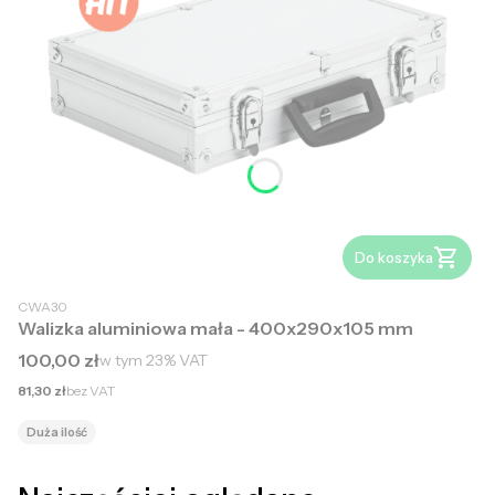
Do koszyka
CWA30
Walizka aluminiowa mała - 400x290x105 mm
Cena brutto
100,00 zł
w tym
23%
VAT
Cena netto
81,30 zł
bez VAT
Duża ilość