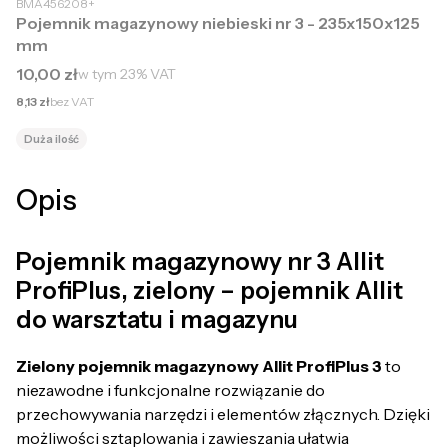
BMA456208+
Pojemnik magazynowy niebieski nr 3 - 235x150x125
mm
Cena brutto
10,00 zł
w tym
23%
VAT
Cena netto
8,13 zł
bez VAT
Duża ilość
Opis
Pojemnik magazynowy nr 3 Allit
ProfiPlus, zielony – pojemnik Allit
do warsztatu i magazynu
Zielony pojemnik magazynowy Allit ProfiPlus 3
to
niezawodne i funkcjonalne rozwiązanie do
przechowywania narzędzi i elementów złącznych. Dzięki
możliwości sztaplowania i zawieszania ułatwia