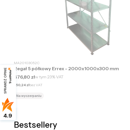
MA20103052C
Regał 5 półkowy Errex - 2000x1000x300 mm
SPRAWDŹ OPINIE
Cena brutto
676,80 zł
w tym
23%
VAT
Cena netto
550,24 zł
bez VAT
Na wyczerpaniu
4.9
Bestsellery