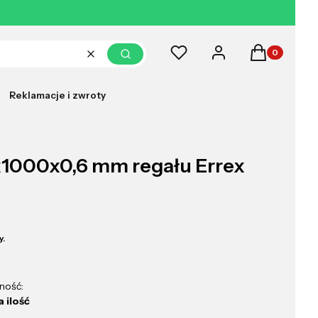
Produkty w k
Ulubione
Zaloguj się
Koszyk
Wyczyść
Szukaj
Reklamacje i zwroty
x1000x0,6 mm regału Errex
y.
ność:
 ilość