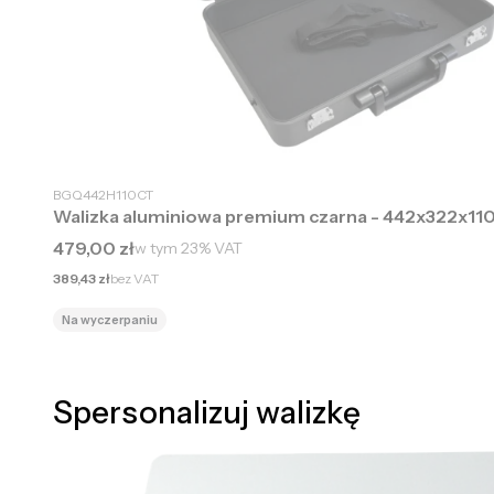
BGQ442H110CT
Walizka aluminiowa premium czarna - 442x322x1
Cena brutto
479,00 zł
w tym
23%
VAT
Cena netto
389,43 zł
bez VAT
Na wyczerpaniu
Spersonalizuj walizkę