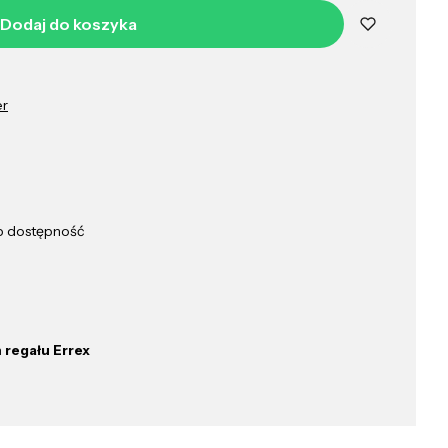
Dodaj do koszyka
er
ub dostępność
 regału Errex