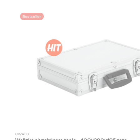
Bestseller
CWA30