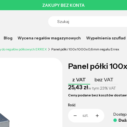
ZAKUPY BEZ KONTA
Blog
Wycena regałów magazynowych
Wypełnienia szuflad
y do regałów półkowych ERREX
Panel półki 100x1000x0,6 mm regału Errex
Panel półki 100
z VAT
bez VAT
Cena
25,43 zł
w tym
23%
VAT
Ceny podane bez kosztów dostaw
Ilość
Dostęp
szt.
Duża