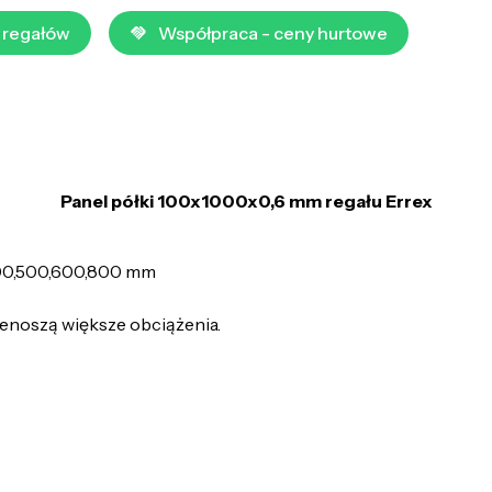
 regałów
Współpraca - ceny hurtowe
Panel półki 100x1000x0,6 mm regału Errex
400,500,600,800 mm
zenoszą większe obciążenia.