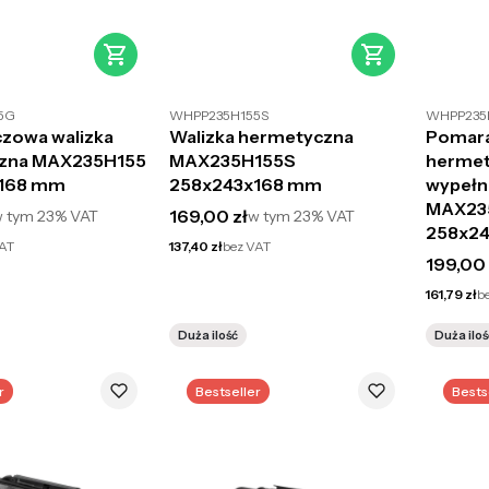
5G
WHPP235H155S
WHPP235
zowa walizka
Walizka hermetyczna
Pomara
zna MAX235H155
MAX235H155S
hermet
168 mm
258x243x168 mm
wypełn
MAX23
to
Cena brutto
169,00 zł
w tym
23%
VAT
w tym
23%
VAT
258x2
Cena netto
VAT
137,40 zł
bez VAT
Cena br
199,00 
Cena netto
161,79 zł
b
Duża ilość
Duża iloś
r
Bestseller
Bests