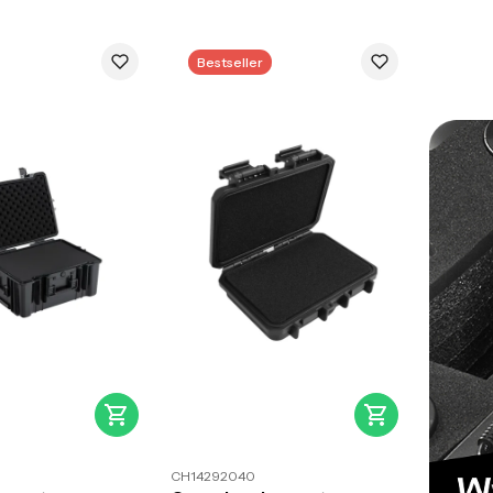
Bestseller
CH14292040