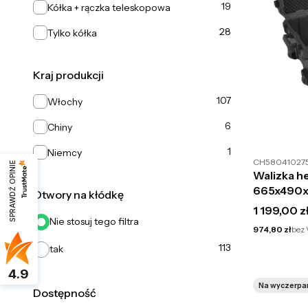
19
Kółka + rączka teleskopowa
28
Tylko kółka
Kraj produkcji
Kraj produkcji
107
Włochy
6
Chiny
1
Niemcy
CH58041027
SPRAWDŹ OPINIE
Walizka 
665x490x
Otwory na kłódkę
Cena brut
1 199,00 z
Nie stosuj tego filtra
Cena netto
974,80 zł
bez
113
tak
4.9
Na wyczerpa
Dostępność