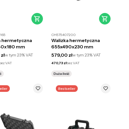
165
CH575407200
a hermetyczna
Walizka hermetyczna
40x180 mm
655x490x230 mm
utto
Cena brutto
 zł
579,00 zł
w tym
23%
VAT
w tym
23%
VAT
Cena netto
bez VAT
470,73 zł
bez VAT
ć
Duża ilość
eller
Bestseller