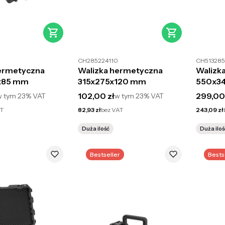
CH285224110
CH513285
hermetyczna
Walizka hermetyczna
Walizk
x85 mm
315x275x120 mm
550x3
to
Cena brutto
Cena br
102,00 zł
299,00
w tym
23%
VAT
w tym
23%
VAT
Cena netto
Cena netto
AT
82,93 zł
bez VAT
243,09 zł
Duża ilość
Duża iloś
Bestseller
Bests