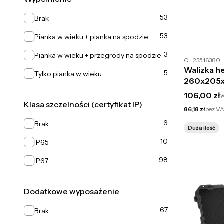
Wypełnienie
53
Brak
53
Pianka w wieku + pianka na spodzie
3
Pianka w wieku + przegrody na spodzie
CH23516380
Walizka 
5
Tylko pianka w wieku
260x205
Cena brut
106,00 zł
Klasa szczelności (certyfikat IP)
Cena netto
86,18 zł
bez V
Klasa szczelności (certyfikat IP)
6
Brak
Duża ilość
10
IP65
98
IP67
Dodatkowe wyposażenie
Dodatkowe wyposażenie
67
Brak