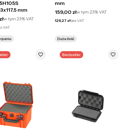
5H105S
mm
3x117.5 mm
Cena brutto
159,00 zł
w tym
23%
VAT
utto
zł
w tym
23%
VAT
Cena netto
129,27 zł
bez VAT
ez VAT
erpaniu
Duża ilość
eller
Bestseller