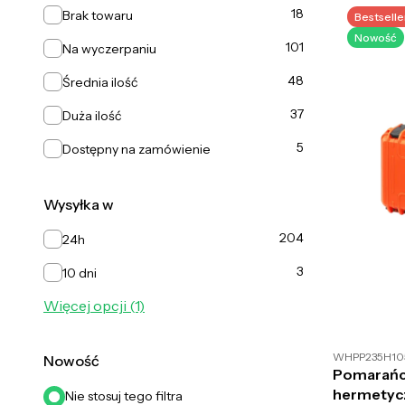
Dostępność
18
Brak towaru
Bestselle
Nowość
101
Na wyczerpaniu
48
Średnia ilość
37
Duża ilość
5
Dostępny na zamówienie
Wysyłka w
Wysyłka w
204
24h
3
10 dni
Więcej opcji (1)
WHPP235H10
Nowość
Pomarańc
hermetyc
Nie stosuj tego filtra