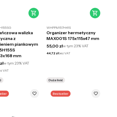
H155SG
WHPPM157H41S
ńczowa walizka
Organizer hermetyczny
yczna z
MAX001S 175x115x47 mm
ieniem piankowym
Cena brutto
55,00 zł
w tym
23%
VAT
5H155S
Cena netto
44,72 zł
bez VAT
43x168 mm
utto
zł
w tym
23%
VAT
ez VAT
ć
Duża ilość
eller
Bestseller