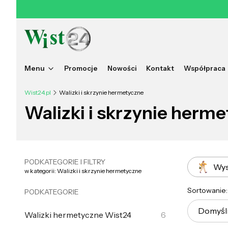
Menu
Promocje
Nowości
Kontakt
Współpraca
Wist24.pl
Walizki i skrzynie hermetyczne
Walizki i skrzynie herm
PODKATEGORIE I FILTRY
Wys
w kategorii: Walizki i skrzynie hermetyczne
List
Sortowanie:
PODKATEGORIE
Domyśl
Walizki hermetyczne Wist24
6