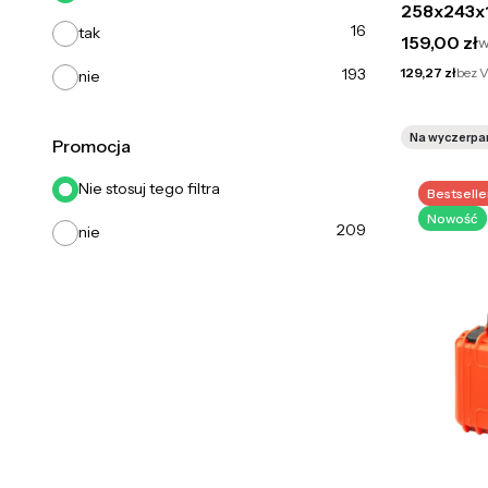
258x243x
16
tak
Cena brut
159,00 zł
w
Cena netto
129,27 zł
bez 
193
nie
Na wyczerpa
Promocja
Nie stosuj tego filtra
Bestselle
Nowość
209
nie