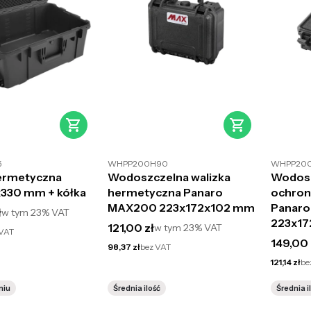
5
WHPP200H90
WHPP20
hermetyczna
Wodoszczelna walizka
Wodosz
330 mm + kółka
hermetyczna Panaro
ochron
MAX200 223x172x102 mm
Panar
to
ł
w tym
23%
VAT
223x1
Cena brutto
121,00 zł
w tym
23%
VAT
 VAT
Cena br
149,00 
Cena netto
98,37 zł
bez VAT
Cena netto
121,14 zł
be
niu
Średnia ilość
Średnia i