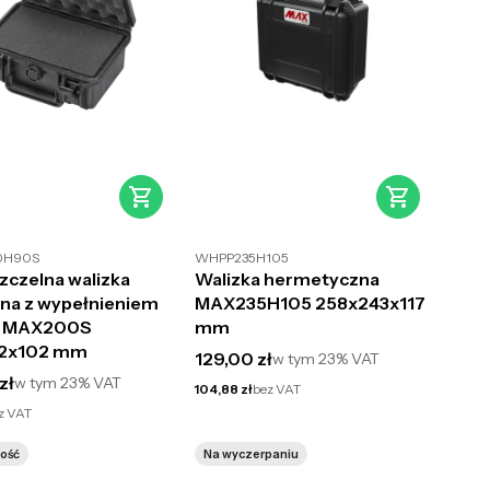
0H90S
WHPP235H105
czelna walizka
Walizka hermetyczna
na z wypełnieniem
MAX235H105 258x243x117
o MAX200S
mm
72x102 mm
Cena brutto
129,00 zł
w tym
23%
VAT
utto
zł
w tym
23%
VAT
Cena netto
104,88 zł
bez VAT
z VAT
lość
Na wyczerpaniu