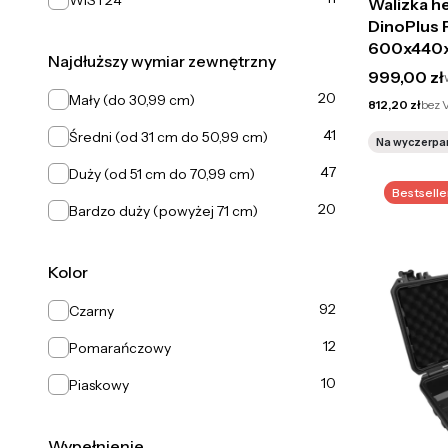
WIST24
Walizka 
DinoPlus
600x440
Najdłuższy wymiar zewnętrzny
Cena brut
999,00 zł
Najdłuższy wymiar zewnętrzny
20
Mały (do 30,99 cm)
Cena netto
812,20 zł
bez 
41
Średni (od 31 cm do 50,99 cm)
Na wyczerpa
47
Duży (od 51 cm do 70,99 cm)
Bestselle
20
Bardzo duży (powyżej 71 cm)
Kolor
Kolor
92
Czarny
12
Pomarańczowy
10
Piaskowy
Wypełnienie