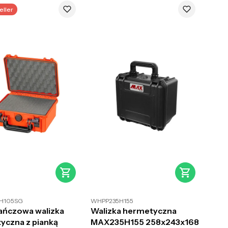
eller
H105SG
WHPP235H155
ńczowa walizka
Walizka hermetyczna
yczna z pianką
MAX235H155 258x243x168