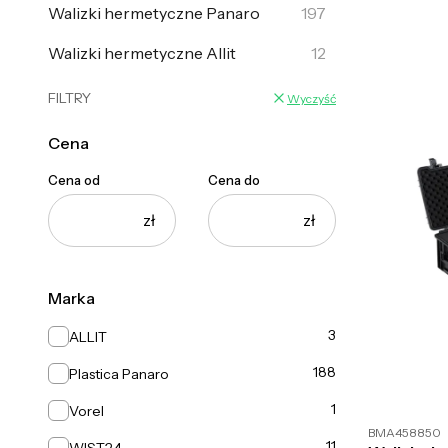
Walizki hermetyczne Panaro
197
Walizki hermetyczne Allit
12
FILTRY
Wyczyść
Cena
Cena od
Cena do
zł
zł
Marka
Marka
3
ALLIT
188
Plastica Panaro
1
Vorel
BMA458850
11