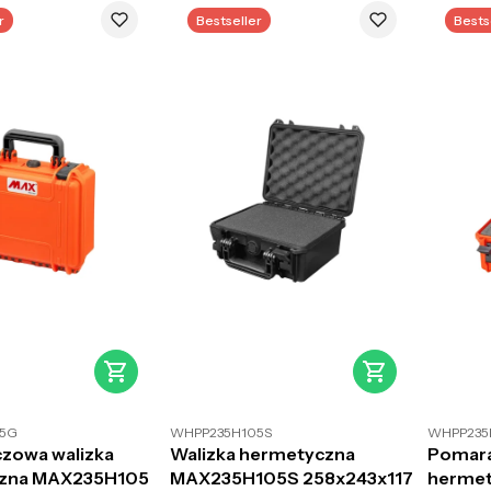
r
Bestseller
Bests
5G
WHPP235H105S
WHPP235
zowa walizka
Walizka hermetyczna
Pomara
zna MAX235H105
MAX235H105S 258x243x117
hermet