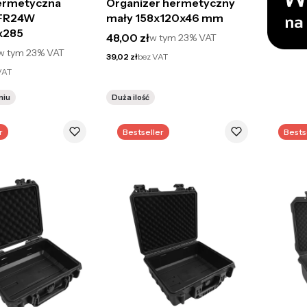
hermetyczna
Organizer hermetyczny
 FR24W
mały 158x120x46 mm
x285
Cena brutto
48,00 zł
w tym
23%
VAT
to
w tym
23%
VAT
Cena netto
39,02 zł
bez VAT
VAT
niu
Duża ilość
r
Bestseller
Bests