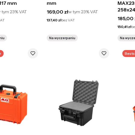
117 mm
mm
MAX23
258x24
to
Cena brutto
169,00 zł
 tym
23%
VAT
w tym
23%
VAT
Cena br
185,00 
Cena netto
VAT
137,40 zł
bez VAT
Cena netto
150,41 zł
b
niu
Na wyczerpaniu
Na wycz
r
Bests