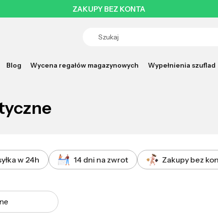
ZAKUPY BEZ KONTA
Blog
Wycena regałów magazynowych
Wypełnienia szuflad
etyczne
yłka w 24h
14 dni na zwrot
Zakupy bez ko
a produktów
ne