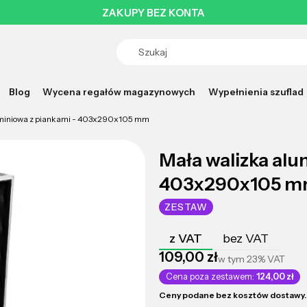
ZAKUPY BEZ KONTA
Blog
Wycena regałów magazynowych
Wypełnienia szuflad
uminiowa z piankami - 403x290x105 mm
Mała walizka alu
403x290x105 
ZESTAW
z VAT
bez VAT
Cena
109,00 zł
w tym
23%
VAT
Cena poza zestawem:
124,00 zł
Ceny podane bez kosztów dostawy.