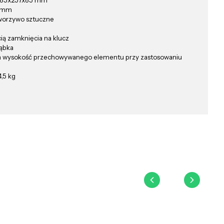
85x257x85 mm
0 mm
tworzywo sztuczne
ią zamknięcia na klucz
ąbka
 wysokość przechowywanego elementu przy zastosowaniu
,5 kg