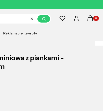
Produkty w k
Ulubione
Zaloguj się
Koszyk
Wyczyść
Szukaj
Reklamacje i zwroty
miniowa z piankami -
mm