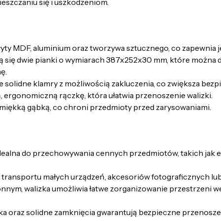
eszczaniu się i uszkodzeniom.
yty MDF, aluminium oraz tworzywa sztucznego, co zapewnia je
ą się dwie pianki o wymiarach 387x252x30 mm, które można
ę.
e solidne klamry z możliwością zakluczenia, co zwiększa b
rgonomiczną rączkę, która ułatwia przenoszenie walizki.
 miękką gąbką, co chroni przedmioty przed zarysowaniami.
dealna do przechowywania cennych przedmiotów, takich jak ele
ransportu małych urządzeń, akcesoriów fotograficznych lub n
nym, walizka umożliwia łatwe zorganizowanie przestrzeni we
 oraz solidne zamknięcia gwarantują bezpieczne przenoszen