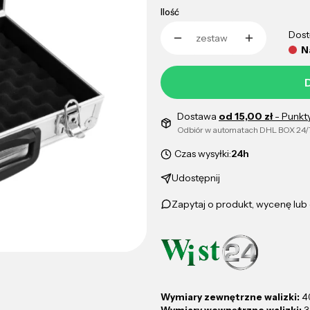
Ilość
Dost
zestaw
N
Dostawa
od 15,00 zł
- Punkt
Odbiór w automatach DHL BOX 24/
Czas wysyłki:
24h
Udostępnij
Zapytaj o produkt, wycenę lu
Wymiary zewnętrzne walizki:
4