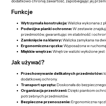
dodatkowo chronią zawartość, zapobiegając jej przemi
Funkcje
Wytrzymała konstrukcja:
Walizka wykonana z pł
Podwójne pianki ochronne:
W zestawie znajduj
przedmiotów, gwarantując im stabilność i ochron
Zamknięcie na klamry:
Walizka zamykana na dwi
Ergonomiczna rączka:
Wyposażona w ruchomą, e
Miękkie wnętrze:
Wnętrze walizki wyłożone jest
Jak używać?
Przechowywanie delikatnych przedmiotów:
I
dodatkowej ochrony.
Transport sprzętu:
Doskonała do bezpiecznego t
Organizacja przestrzeni:
Dzięki piankom ochron
potrzebnych przedmiotów.
Bezpieczne przenoszenie:
Ergonomiczna rączka