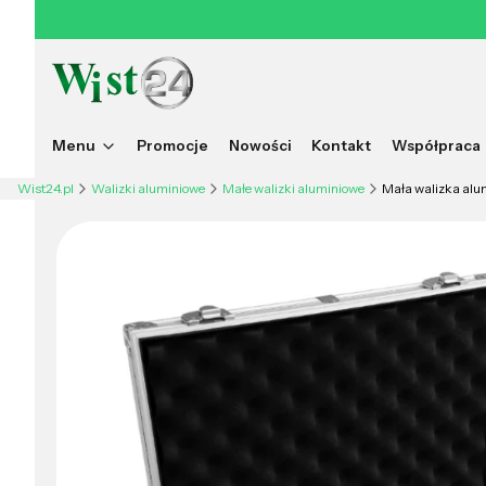
Menu
Promocje
Nowości
Kontakt
Współpraca
Wist24.pl
Walizki aluminiowe
Małe walizki aluminiowe
Mała walizka al