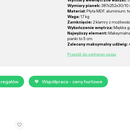
Wymiary wewnętrzne walizki:
3
Wymiary pianek:
387x252x30/1
Materiał:
Płyta MDF, aluminium, 
Waga:
1,7 kg
Zamknięcie:
2 klamry z możliwośc
Wykończenie wnętrza:
Miękka g
Najwyższy element:
Maksymalna
pianki to 5 cm.
Zalecany maksymalny udźwig:
4
Przejdź do pełnego opisu
 regałów
Współpraca - ceny hurtowe