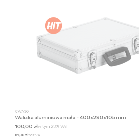
CWA30
Walizka aluminiowa mała - 400x290x105 mm
Cena brutto
100,00 zł
w tym
23%
VAT
Cena netto
81,30 zł
bez VAT