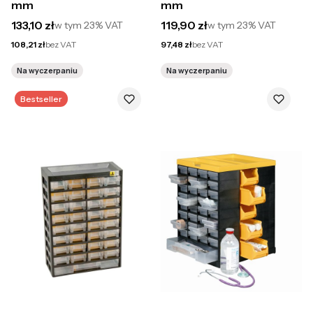
mm
mm
Cena brutto
Cena brutto
133,10 zł
119,90 zł
w tym
23%
VAT
w tym
23%
VAT
Cena netto
Cena netto
108,21 zł
bez VAT
97,48 zł
bez VAT
Na wyczerpaniu
Na wyczerpaniu
Bestseller