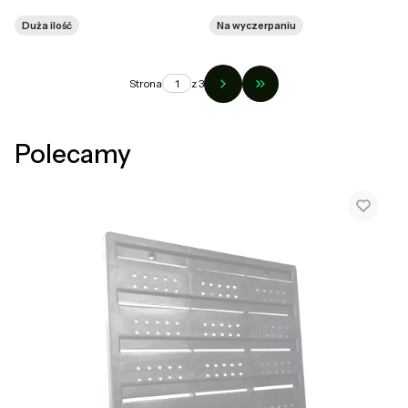
Duża ilość
Na wyczerpaniu
Strona
z 3
Przejdź do ostatniej str
Polecamy