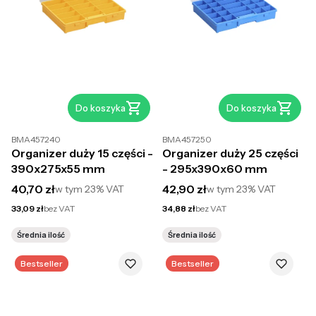
Do koszyka
Do koszyka
BMA457240
BMA457250
Organizer duży 15 części -
Organizer duży 25 części
390x275x55 mm
- 295x390x60 mm
Cena brutto
Cena brutto
40,70 zł
42,90 zł
w tym
23%
VAT
w tym
23%
VAT
Cena netto
Cena netto
33,09 zł
bez VAT
34,88 zł
bez VAT
Średnia ilość
Średnia ilość
Bestseller
Bestseller