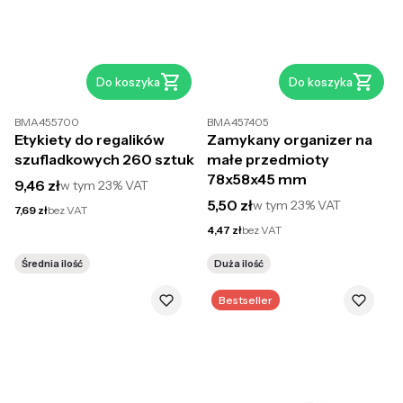
Do koszyka
Do koszyka
BMA455700
BMA457405
Etykiety do regalików
Zamykany organizer na
szufladkowych 260 sztuk
małe przedmioty
78x58x45 mm
Cena brutto
9,46 zł
w tym
23%
VAT
Cena brutto
5,50 zł
w tym
23%
VAT
Cena netto
7,69 zł
bez VAT
Cena netto
4,47 zł
bez VAT
Średnia ilość
Duża ilość
Bestseller