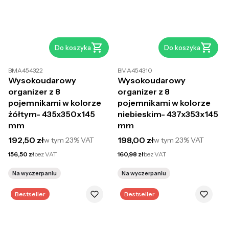
Do koszyka
Do koszyka
BMA454322
BMA454310
Wysokoudarowy
Wysokoudarowy
organizer z 8
organizer z 8
pojemnikami w kolorze
pojemnikami w kolorze
żółtym- 435x350x145
niebieskim- 437x353x145
mm
mm
Cena brutto
Cena brutto
192,50 zł
198,00 zł
w tym
23%
VAT
w tym
23%
VAT
Cena netto
Cena netto
156,50 zł
bez VAT
160,98 zł
bez VAT
Na wyczerpaniu
Na wyczerpaniu
Bestseller
Bestseller