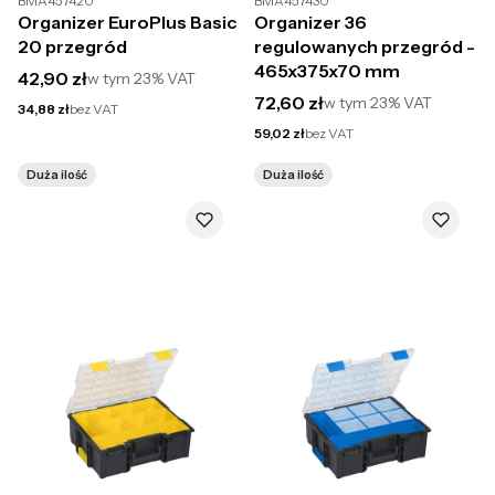
BMA457420
BMA457430
Organizer EuroPlus Basic
Organizer 36
20 przegród
regulowanych przegród -
465x375x70 mm
Cena brutto
42,90 zł
w tym
23%
VAT
Cena brutto
72,60 zł
w tym
23%
VAT
Cena netto
34,88 zł
bez VAT
Cena netto
59,02 zł
bez VAT
Duża ilość
Duża ilość