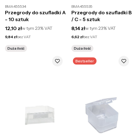
BMA455534
BMA455535
Przegrody do szufladki A
Przegrody do szufladki B
- 10 sztuk
/ C - 5 sztuk
Cena brutto
Cena brutto
12,10 zł
8,14 zł
w tym
23%
VAT
w tym
23%
VAT
Cena netto
Cena netto
9,84 zł
bez VAT
6,62 zł
bez VAT
Duża ilość
Duża ilość
Bestseller