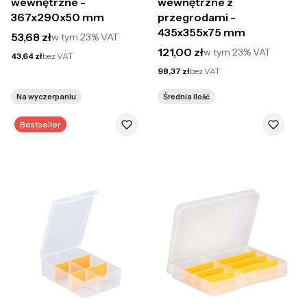
wewnętrzne -
wewnętrzne z
367x290x50 mm
przegrodami -
435x355x75 mm
Cena brutto
53,68 zł
w tym
23%
VAT
Cena brutto
121,00 zł
w tym
23%
VAT
Cena netto
43,64 zł
bez VAT
Cena netto
98,37 zł
bez VAT
Na wyczerpaniu
Średnia ilość
Bestseller