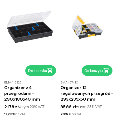
Do koszyka
Do koszyka
BMA415325
BMA457410
Organizer z 4
Organizer 12
przegrodami -
regulowanych przegród -
290x180x40 mm
293x235x50 mm
Cena brutto
Cena brutto
21,78 zł
35,86 zł
w tym
23%
VAT
w tym
23%
VAT
Cena netto
Cena netto
17,71 zł
bez VAT
29,15 zł
bez VAT