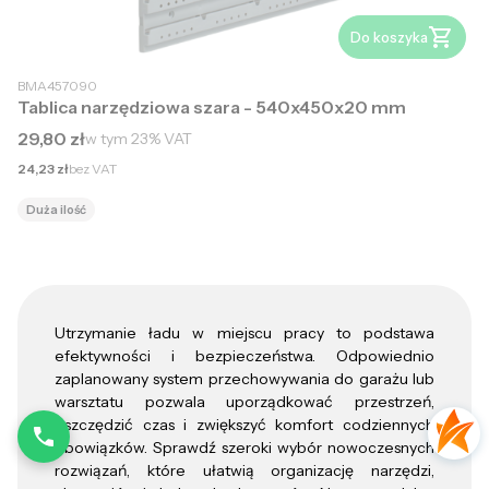
Do koszyka
BMA457090
Tablica narzędziowa szara - 540x450x20 mm
Cena brutto
29,80 zł
w tym
23%
VAT
Cena netto
24,23 zł
bez VAT
Duża ilość
Utrzymanie ładu w miejscu pracy to podstawa
efektywności i bezpieczeństwa. Odpowiednio
zaplanowany system przechowywania do garażu lub
warsztatu pozwala uporządkować przestrzeń,
oszczędzić czas i zwiększyć komfort codziennych
obowiązków. Sprawdź szeroki wybór nowoczesnych
rozwiązań, które ułatwią organizację narzędzi,