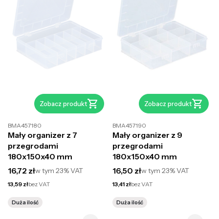
Zobacz produkt
Zobacz produkt
BMA457180
BMA457190
Mały organizer z 7
Mały organizer z 9
przegrodami
przegrodami
180x150x40 mm
180x150x40 mm
Cena brutto
Cena brutto
16,72 zł
16,50 zł
w tym
23%
VAT
w tym
23%
VAT
Cena netto
Cena netto
13,59 zł
bez VAT
13,41 zł
bez VAT
Duża ilość
Duża ilość