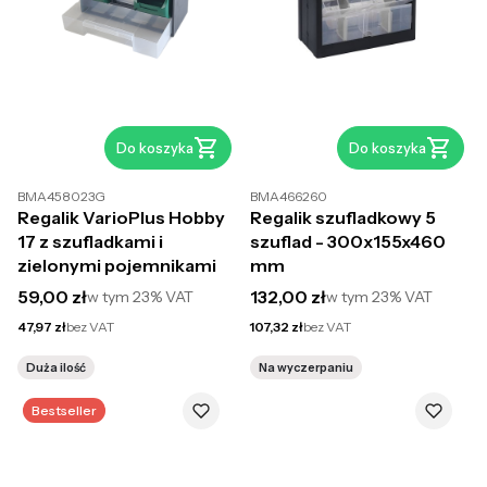
Do koszyka
Do koszyka
BMA458023G
BMA466260
Regalik VarioPlus Hobby
Regalik szufladkowy 5
17 z szufladkami i
szuflad - 300x155x460
zielonymi pojemnikami
mm
Cena brutto
Cena brutto
59,00 zł
132,00 zł
w tym
23%
VAT
w tym
23%
VAT
Cena netto
Cena netto
47,97 zł
bez VAT
107,32 zł
bez VAT
Duża ilość
Na wyczerpaniu
Bestseller