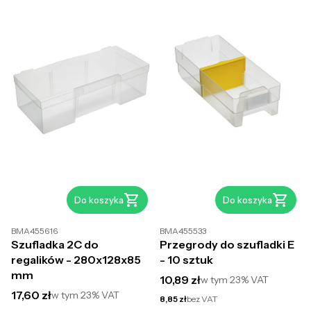
Do koszyka
Do koszyka
BMA455616
BMA455533
Szufladka 2C do
Przegrody do szufladki E
regalików - 280x128x85
- 10 sztuk
mm
Cena brutto
10,89 zł
w tym
23%
VAT
Cena brutto
17,60 zł
w tym
23%
VAT
Cena netto
8,85 zł
bez VAT