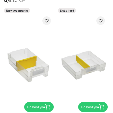
Cena netto
14,31 zł
bez VAT
Na wyczerpaniu
Duża ilość
Do koszyka
Do koszyka