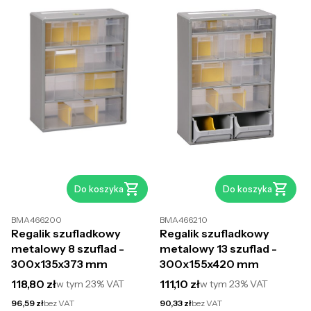
Do koszyka
Do koszyka
BMA466200
BMA466210
Regalik szufladkowy
Regalik szufladkowy
metalowy 8 szuflad -
metalowy 13 szuflad -
300x135x373 mm
300x155x420 mm
Cena brutto
Cena brutto
118,80 zł
111,10 zł
w tym
23%
VAT
w tym
23%
VAT
Cena netto
Cena netto
96,59 zł
bez VAT
90,33 zł
bez VAT