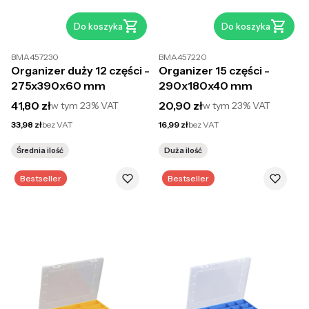
Do koszyka
Do koszyka
BMA457230
BMA457220
Organizer duży 12 części -
Organizer 15 części -
275x390x60 mm
290x180x40 mm
Cena brutto
Cena brutto
41,80 zł
20,90 zł
w tym
23%
VAT
w tym
23%
VAT
Cena netto
Cena netto
33,98 zł
bez VAT
16,99 zł
bez VAT
Średnia ilość
Duża ilość
Bestseller
Bestseller