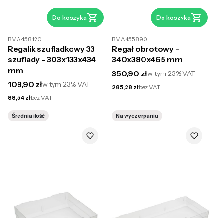
Do koszyka
Do koszyka
BMA458120
BMA455890
Regalik szufladkowy 33
Regał obrotowy -
szuflady - 303x133x434
340x380x465 mm
mm
Cena brutto
350,90 zł
w tym
23%
VAT
Cena brutto
108,90 zł
w tym
23%
VAT
Cena netto
285,28 zł
bez VAT
Cena netto
88,54 zł
bez VAT
Średnia ilość
Na wyczerpaniu