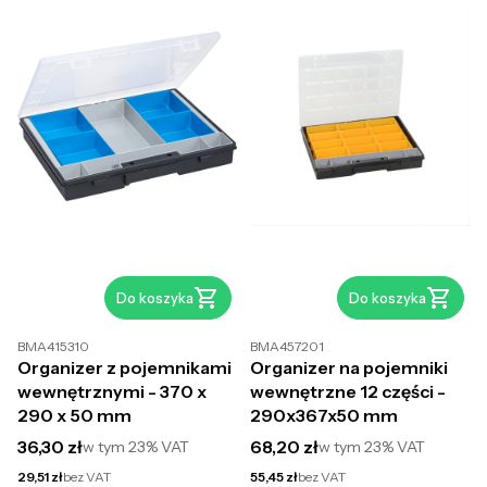
Do koszyka
Do koszyka
BMA415310
BMA457201
Organizer z pojemnikami
Organizer na pojemniki
wewnętrznymi - 370 x
wewnętrzne 12 części -
290 x 50 mm
290x367x50 mm
Cena brutto
Cena brutto
36,30 zł
68,20 zł
w tym
23%
VAT
w tym
23%
VAT
Cena netto
Cena netto
29,51 zł
bez VAT
55,45 zł
bez VAT