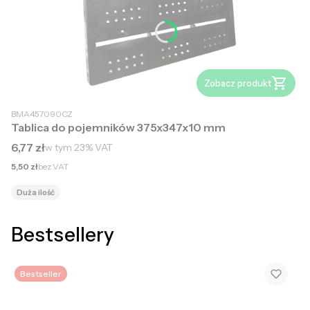
Zobacz produkt
BMA457090CZ
Tablica do pojemników 375x347x10 mm
Cena brutto
6,77 zł
w tym
23%
VAT
Cena netto
5,50 zł
bez VAT
Duża ilość
Bestsellery
Bestseller