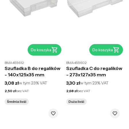
Do koszyka
Do koszyka
BMA455612
BMA455602
Szufladka B do regalików
Szufladka C do regalików
- 140x125x35 mm
- 273x127x35 mm
Cena brutto
Cena brutto
3,08 zł
3,30 zł
w tym
23%
VAT
w tym
23%
VAT
Cena netto
Cena netto
2,50 zł
bez VAT
2,68 zł
bez VAT
Średnia ilość
Duża ilość