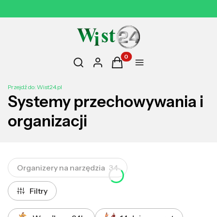
14 DNI NA ZWROT
Otwórz wyszukiwarkę
Produkty w koszyku: 0. Zobac
Szukaj
Zaloguj się
Koszyk
Menu
Przejdź do:
Wist24.pl
Systemy przechowywania i
organizacji
Organizery na narzędzia
34
Filtry