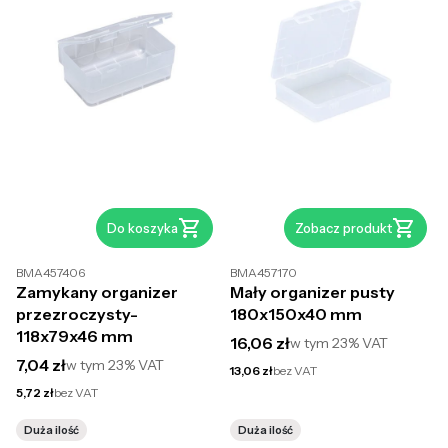
Do koszyka
Zobacz produkt
BMA457406
BMA457170
Zamykany organizer
Mały organizer pusty
przezroczysty-
180x150x40 mm
118x79x46 mm
Cena brutto
16,06 zł
w tym
23%
VAT
Cena brutto
7,04 zł
w tym
23%
VAT
Cena netto
13,06 zł
bez VAT
Cena netto
5,72 zł
bez VAT
Duża ilość
Duża ilość