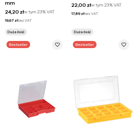
mm
Cena brutto
22,00 zł
w tym
23%
VAT
Cena brutto
24,20 zł
w tym
23%
VAT
Cena netto
17,89 zł
bez VAT
Cena netto
19,67 zł
bez VAT
Duża ilość
Duża ilość
Bestseller
Bestseller