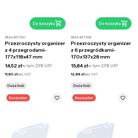
Do koszyka
Do koszyka
BMA457160
BMA457168
Przezroczysty organizer
Przezroczysty organizer
z 4 przegrodami-
z 6 przegródkami-
177x118x47 mm
170x137x28 mm
Cena brutto
Cena brutto
14,52 zł
15,84 zł
w tym
23%
VAT
w tym
23%
VAT
Cena netto
Cena netto
11,80 zł
bez VAT
12,88 zł
bez VAT
Duża ilość
Duża ilość
Bestseller
Bestseller