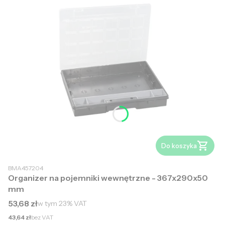
Do koszyka
BMA457204
Organizer na pojemniki wewnętrzne - 367x290x50
mm
Cena brutto
53,68 zł
w tym
23%
VAT
Cena netto
43,64 zł
bez VAT